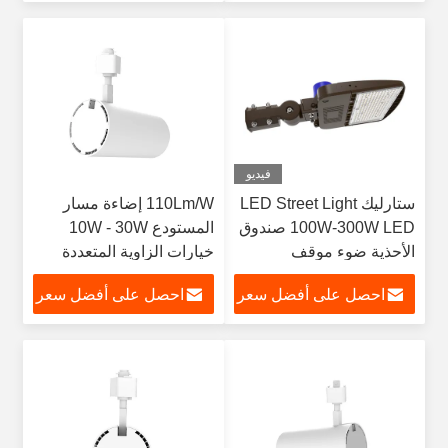
فيديو
ستارليك LED Street Light
110Lm/W إضاءة مسار
100W-300W LED صندوق
المستودع 10W - 30W
الأحذية ضوء موقف
خيارات الزاوية المتعددة
للسيارات
15°-60°
احصل على أفضل سعر
احصل على أفضل سعر