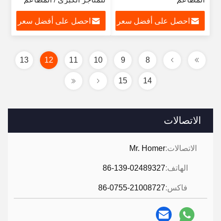
احصل على أفضل سعر
احصل على أفضل سعر
13
12
11
10
9
8
15
14
الاتصالات
الاتصالات:
Mr. Homer
الهاتف:
86-139-02489327
فاكس:
86-0755-21008727