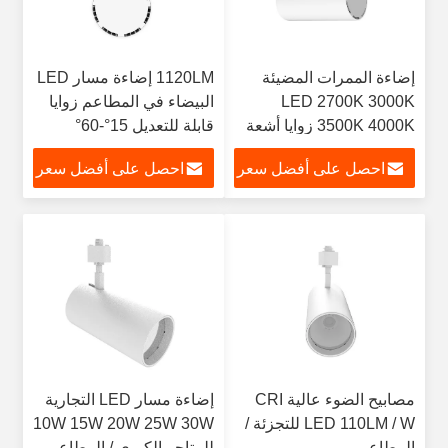
إضاءة الممرات المضيئة
1120LM إضاءة مسار LED
LED 2700K 3000K
البيضاء في المطاعم زوايا
3500K 4000K زوايا أشعة
قابلة للتعديل 15°-60°
متعددة
احصل على أفضل سعر
احصل على أفضل سعر
مصابيح الضوء عالية CRI
إضاءة مسار LED التجارية
LED 110LM / W للتجزئة /
10W 15W 20W 25W 30W
المطاعم
للمتاجر الكبرى / المطاعم