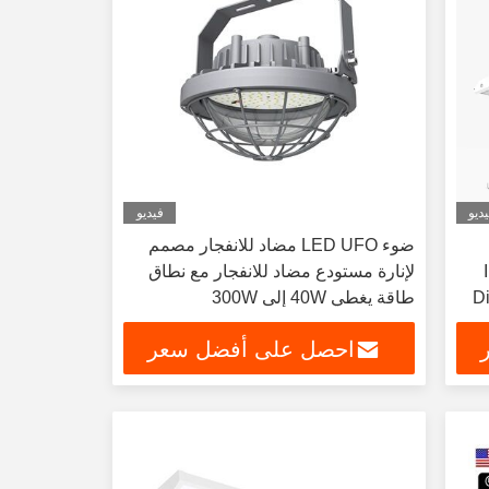
ديو
فيديو
ضوء LED UFO مضاد للانفجار مصمم
لإنارة مستودع مضاد للانفجار مع نطاق
D
طاقة يغطي 40W إلى 300W
احصل على أفضل سعر