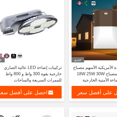
فيديو
في
دة الأمريكية الأسهم مصباح
تركيبات إضاءة LED عالية الصاري
LED الحائط المصباح 18W 25W 30W
خارجية بقوة 300 واط و 800 واط
للممرات السريعة والساحات
 على أفضل سعر
احصل على أفضل سعر