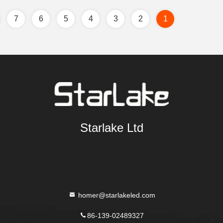
7
6
5
4
3
2
1
Starlake Ltd
homer@starlakeled.com
86-139-02489327