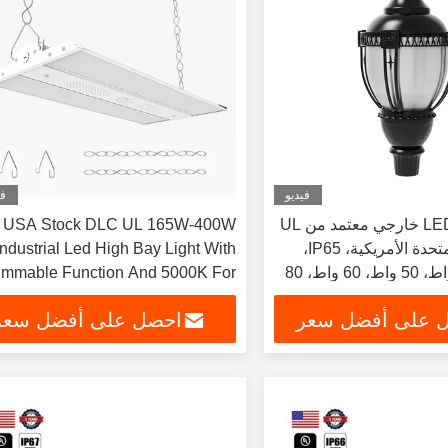
فيديو
في
مصباح عمود LED خارجي معتمد من UL
USA Stock DLC UL 165W-400W
في الولايات المتحدة الأمريكية، IP65،
Industrial Led High Bay Light With
ألومنيوم، 30 واط، 50 واط، 60 واط، 80
immable Function And 5000K For
واط، 100 واط، مصباح حديقة LED
Warehouses
 على أفضل سعر
احصل على أفضل سعر
لسيارات والفناء