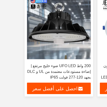
ون
200 واط UFO LED ضوء خليج مرتفع |
إضاءة مستودعات معتمدة من UL و DLC
5CCT 9w  مدرجة دائرية LED
بجهد 120-277 فولت IP65
احصل على أفضل سعر