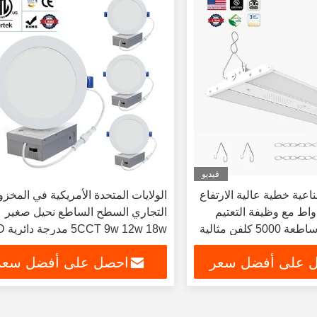
فيديو
ة LED صناعية خطية عالية الارتفاع
الولايات المتحدة الأمريكية في المخز
16 واط 400 واط مع وظيفة التعتيم
التجاري السطح الساطع نحيل صغير
وإضاءة بيضاء ساطعة 5000 كلفن مثالية
12w 18w
لإضاءة
لوحة الضوء
 على أفضل سعر
احصل على أفضل سعر