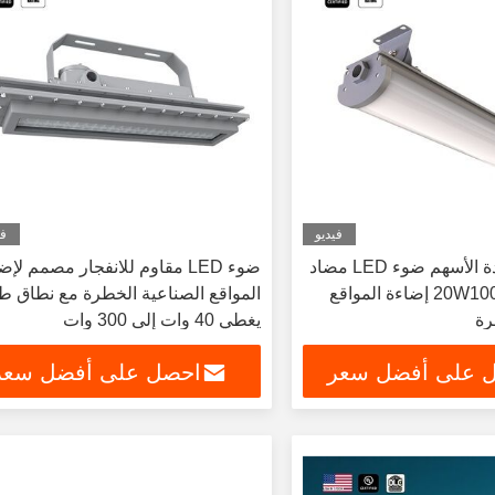
فيديو
في
الولايات المتحدة الأسهم ضوء LED مضاد
ضوء LED مقاوم للانفجار مصمم لإ
للانفجارات 20W100W إضاءة المواقع
المواقع الصناعية الخطرة مع نطاق ط
رة
يغطي 40 وات إلى 300 وات
 على أفضل سعر
احصل على أفضل سعر