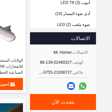
أنبوب LED T8
(3)
أدى ضوء المسار
(10)
ضوء ملعب LED
(2)
ضوء الـ LED
(3)
الاتصالات
ضيق البخار LED
(5)
الاتصالات:
Mr. Homer
الهاتف:
86-139-02489327
فاكس:
86-0755-21008727
الصناعية الخط
احصل
نتحدث الآن