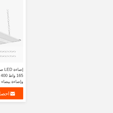
إضاء
5
للمستودعات وا
احصل