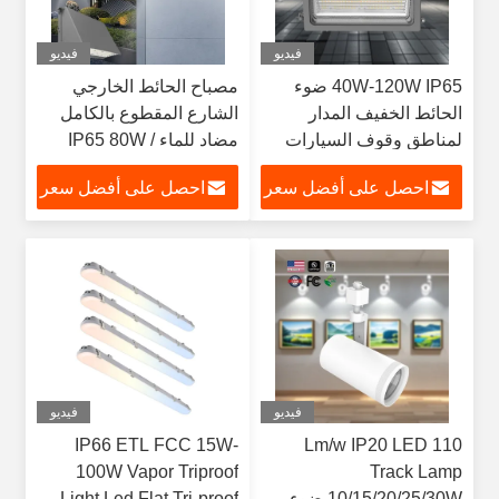
فيديو
فيديو
40W-120W IP65 ضوء
مصباح الحائط الخارجي
الحائط الخفيف المدار
الشارع المقطوع بالكامل
لمناطق وقوف السيارات
مضاد للماء IP65 80W /
طرق الدخول محطات
100W قابل للاختيار 277V
احصل على أفضل سعر
احصل على أفضل سعر
التحميل والممرات
347V 480V LED Wall
Pack Light
فيديو
فيديو
IP66 ETL FCC 15W-
110 Lm/w IP20 LED
100W Vapor Triproof
Track Lamp
10/15/20/25/30W ضوء
Light Led Flat Tri-proof