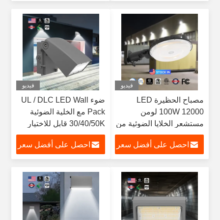
التجارية
فيديو
فيديو
مصباح الحظيرة LED
ضوء UL / DLC LED Wall
100W 12000 لومن
Pack مع الخلية الضوئية
مستشعر الخلايا الضوئية من
30/40/50K قابل للاختيار
الغسق إلى الفجر IP65 UL
5600lm 11200lm
احصل على أفضل سعر
احصل على أفضل سعر
DLC cUL المعتمد
11200lm قابل للتعديل