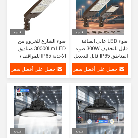
فيديو
فيديو
ضوء LED عالي الطاقة
ضوء الشارع للخروج من
قابل للتخفيف 300W ضوء
30000Lm LED صناديق
المناطق IP65 قابل للتعديل
الأحذية IP65 للمواقف /
3CCT و 3Power ضوء
المصانع
احصل على أفضل سعر
احصل على أفضل سعر
الشارع LED 45000Lm
ضوء خارجي
فيديو
فيديو