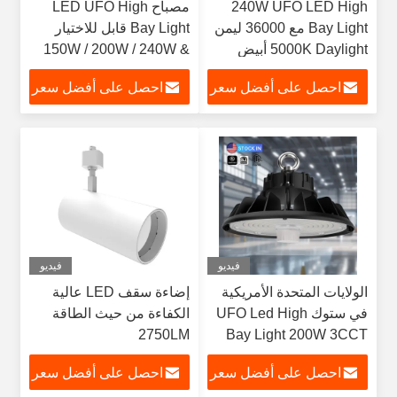
240W UFO LED High
مصباح LED UFO High
Bay Light مع 36000 ليمن
Bay Light قابل للاختيار
5000K Daylight أبيض
150W / 200W / 240W &
IP65 للمستودع
CCT 3000K / 4000K /
احصل على أفضل سعر
احصل على أفضل سعر
5000K الضوء العالي
150LM / W
فيديو
فيديو
الولايات المتحدة الأمريكية
إضاءة سقف LED عالية
في ستوك UFO Led High
الكفاءة من حيث الطاقة
2750LM
Bay Light 200W 3CCT
قابل للتعديل High Bay
احصل على أفضل سعر
احصل على أفضل سعر
Light الإضاءة الصناعية