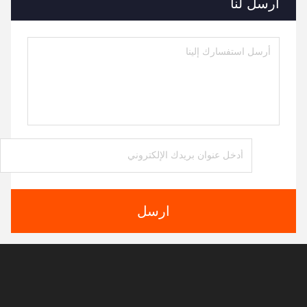
الاتصالات
الاتصالات:
Mr. Homer
الهاتف:
86-139-02489327
فاكس:
86-0755-21008727
نتحدث الآن