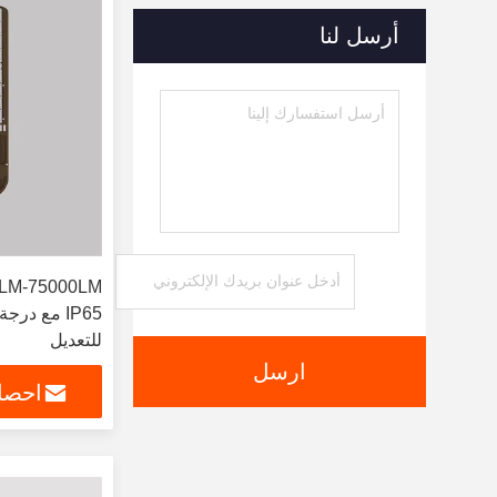
أرسل لنا
IP65 مع درج
للتعديل
ارسل
احصل