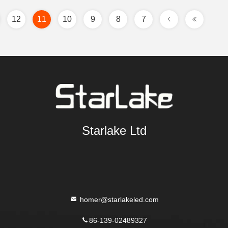
12
11
10
9
8
7
Starlake Ltd
homer@starlakeled.com
86-139-02489327