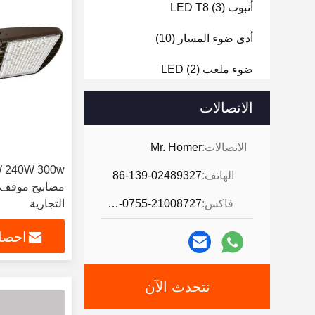
أنبوب LED T8
(3)
أدى ضوء المسار
(10)
ضوء ملعب LED
(2)
ضوء الـ LED
(3)
الاتصالات
ضيق البخار LED
(5)
الاتصالات:
Mr. Homer
الهاتف:
86-139-02489327
فاكس:
86-0755-21008727
التجارية
احصل
نتحدث الآن