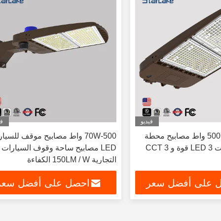
فيديو
في
مضيئة للخارج 500 واط مصابيح محطة
70W-500 واط مصابيح موقف للسيا
وقوف السيارات LED 3 قوة و 3 CCT
LED مصابيح ساحة وقوف السيارات
التجارية 150LM / W الكفاءة
 على أفضل سعر
احصل على أفضل سعر