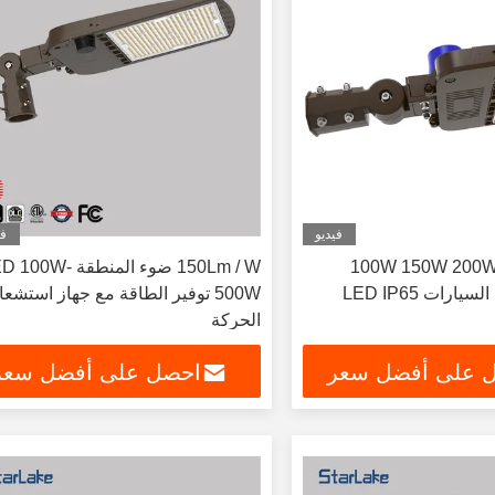
فيديو
في
100W 150W 200W 240W 300w
150Lm / W ضوء المنطقة 00W
مصابيح موقف السيارات LED IP65
500W توفير الطاقة مع جهاز استشعا
الحركة
 على أفضل سعر
احصل على أفضل سعر