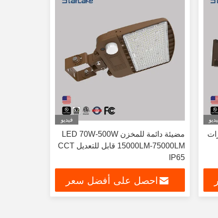
ديو
فيديو
رات
مضيئة دائمة للمخزن LED 70W-500W
15000LM-75000LM قابل للتعديل CCT
IP65
احصل على أفضل سعر