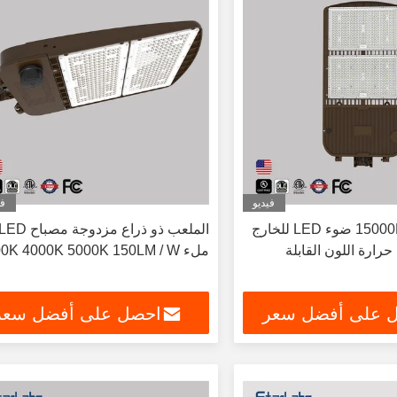
فيديو
في
15000LM-75000LM ضوء LED للخارج
الملعب ذو ذراع مزدوجة مصباح D
ة حرارة اللون القابلة
ملء 3000K 4000K 5000K 150LM / W
 على أفضل سعر
احصل على أفضل سعر