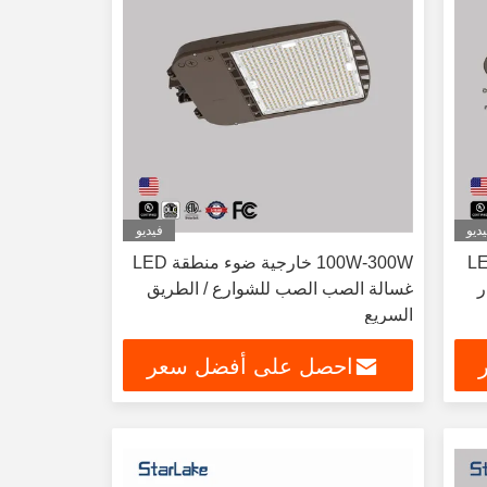
ديو
فيديو
LED 1-
100W-300W خارجية ضوء منطقة LED
ر
غسالة الصب الصب للشوارع / الطريق
السريع
احصل على أفضل سعر