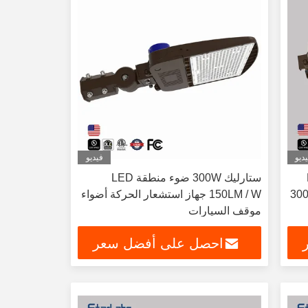
ديو
فيديو
LE
ستارليك 300W ضوء منطقة LED
150LM / W جهاز استشعار الحركة أضواء
موقف السيارات
احصل على أفضل سعر