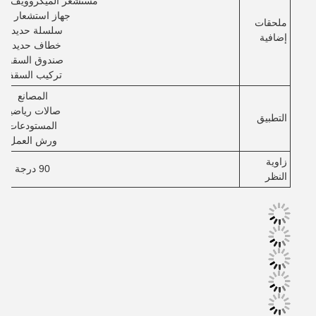
مستشعر الميكروويف ((ZHaga)
جهاز استشعار PIR
ملحقات
سلسلة حديدية
إضافية
خطاف حديدي
صندوق السقف
تركيب السقف
المصانع
صالات رياضية
التطبيق
المستودعات
ورش العمل
زاوية
90 درجة
النظر