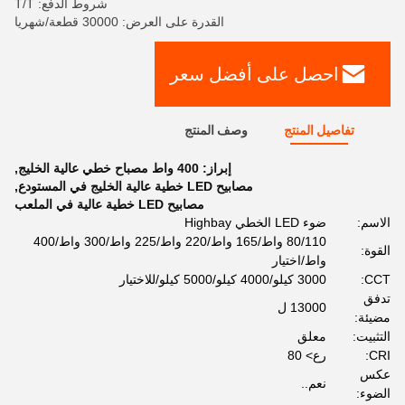
شروط الدفع: T/T
القدرة على العرض: 30000 قطعة/شهريا
احصل على أفضل سعر
تفاصيل المنتج
وصف المنتج
إبراز:
400 واط مصباح خطي عالية الخليج
,
مصابيح LED خطية عالية الخليج في المستودع
,
مصابيح LED خطية عالية في الملعب
الاسم:
ضوء LED الخطي Highbay
80/110 واط/165 واط/220 واط/225 واط/300 واط/400
القوة:
واط/اختيار
CCT:
3000 كيلو/4000 كيلو/5000 كيلو/للاختيار
تدفق
13000 ل
مضيئة:
التثبيت:
معلق
CRI:
رع> 80
عكس
نعم..
الضوء: