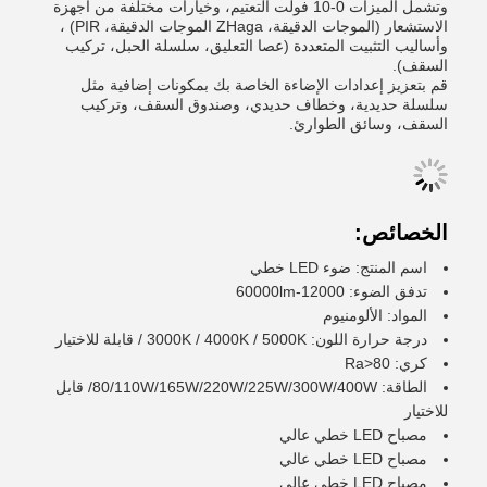
وتشمل الميزات 0-10 فولت التعتيم، وخيارات مختلفة من أجهزة
الاستشعار (الموجات الدقيقة، ZHaga الموجات الدقيقة، PIR) ،
وأساليب التثبيت المتعددة (عصا التعليق، سلسلة الحبل، تركيب
السقف).
قم بتعزيز إعدادات الإضاءة الخاصة بك بمكونات إضافية مثل
سلسلة حديدية، وخطاف حديدي، وصندوق السقف، وتركيب
السقف، وسائق الطوارئ.
الخصائص:
اسم المنتج: ضوء LED خطي
تدفق الضوء: 12000-60000lm
المواد: الألومنيوم
درجة حرارة اللون: 3000K / 4000K / 5000K / قابلة للاختيار
كري: Ra>80
الطاقة: 80/110W/165W/220W/225W/300W/400W/ قابل
للاختيار
مصباح LED خطي عالي
مصباح LED خطي عالي
مصباح LED خطي عالي