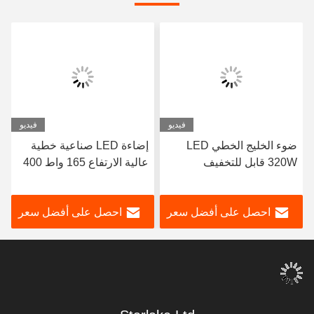
فيديو
فيديو
ضوء الخليج الخطي LED
إضاءة LED صناعية خطية
320W قابل للتخفيف
عالية الارتفاع 165 واط 400
واط مع وظيفة التعتيم
وإضاءة بيضاء ساطعة 5000
احصل على أفضل سعر
احصل على أفضل سعر
كلفن مثالية للمستودعات
والإضاءة