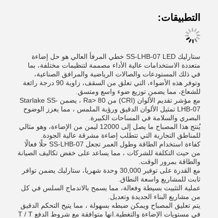
التطبيقات:
ستارليك SS-LHB-07 LED خطي المرفأ العالي هو حل إضاءة
متعددة الاستخدامات عالية الأداء مصممة لتنظيمات مختلفة، بما
في ذلك المستودعات والصالات الرياضية والمرافق الصناعية،
وتوفر هذه الأضواء، التي تعلق من السقف، زاوية 90 درجة رائعة
للشعاع، مما يضمن توزيع ضوء واسع ومتسق.
مع مؤشر تقديم الألوان (CRI) من Ra> 80 ، يضمن Starlake SS-
LHB-07 تمثيل الألوان الدقيق ورؤية الملمس ، مما يعزز الوضوح
البصري والسلامة في المساحات الكبيرة.
يُنتج هذا المصباح ما يصل إلى 12000 ليمن من الإضاءة، وهو مثالي
للمناطق التجارية التي تتطلب إضاءة مشرقة عالية الجودة.
كفاءة استخدام الطاقة وطول العمر تجعل SS-LHB-07 حلًا فعالًا
من حيث التكلفة للشركات ، مما يساعد على خفض تكاليف الصيانة
والطاقة بمرور الوقت.
مع القدرة على توفير 30,000 وحدة شهريا، ستارليك يضمن توافر
ثابت للمشاريع واسعة النطاق.
عملية التثبيت بسيطة وفعالة، مما يسمح بالاندماج السلس في كل
من مشاريع البناء الجديدة وتعديل.
يتم تعليق المصباح ويمكن ضبطه بسهولة ، مما يتيح التحكم الدقيق
في مستويات الإضاءة والتغطية.انها متوافقة مع شروط الدفع T / T