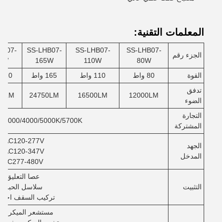
المعلمات التقنية:
HB07-
SS-LHB07-
SS-LHB07-
SS-LHB07-
الجزء رقم
0W
165W
110W
80W
القوة
80 واط
110 واط
165 واط
220 واط
تدفق
00LM
24750LM
16500LM
12000LM
الضوء
التجارة
3000/4000/5000K/5700K/يمكن تحديدها
المشتركة
AC120-277V/
الجهد
AC120-347V/
المدخل
AC277-480V
عصا التعليق
التثبيت
سلاسل الحبل
تركيب السقف اختيا
مستشعر الميكروو