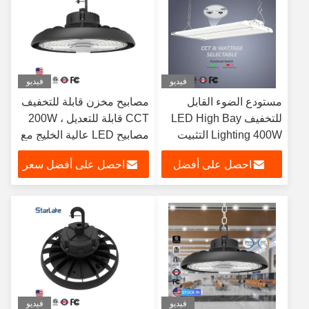
فيديو
فيديو
مستودع الضوء القابل
مصابيح مخزن قابلة للتخفيف
للتخفيف LED High Bay
CCT قابلة للتعديل ، 200W
Lighting 400W التثبيت
مصابيح LED عالية الخليج مع
المعلق
جهاز استشعار الحركة
احصل على أفضل
احصل على أفضل سعر
سعر
فيديو
فيديو