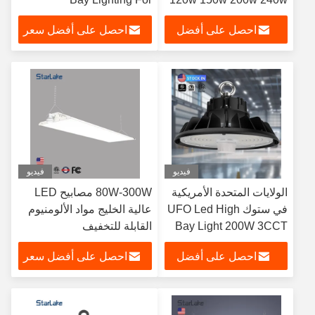
Warehouse
احصل على أفضل
احصل على أفضل سعر
سعر
فيديو
فيديو
الولايات المتحدة الأمريكية
80W-300W مصابيح LED
في ستوك UFO Led High
عالية الخليج مواد الألومنيوم
Bay Light 200W 3CCT
القابلة للتخفيف
قابل للتعديل High Bay
احصل على أفضل
احصل على أفضل سعر
Light الإضاءة الصناعية
التجارية
سعر