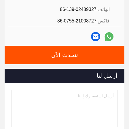
الهاتف:
86-139-02489327
فاكس:
86-0755-21008727
نتحدث الآن
أرسل لنا