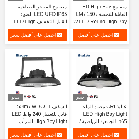
مصابيح LED High Bay
مصابيح المتاجر الصناعية
القابلة للتخفيف 150 LM /
LED UFO IP65 الضوء
W LED Round High Bay
القابل للتخفيف LED High
Bay Light
Fixture
احصل على أفضل
احصل على أفضل سعر
سعر
فيديو
فيديو
عالية CRI مضاد للماء
السقف 150lm / W 3CCT
LED High Bay Light
قابل للتعديل 240 واط LED
Ip65 للجمعية الرياضية /
High Bay Light للمرآب
ورشة العمل
احصل على أفضل
احصل على أفضل سعر