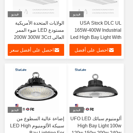
فيديو
فيديو
USA Stock DLC UL
الولايات المتحدة الأمريكية
165W-400W Industrial
مستودع LED ضوء الممر
Led High Bay Light With
العالي 200W 300W 3Cct
Dimmable Function And
إضاءة صناعية قابلة للتعديل
احصل على أفضل
احصل على أفضل سعر
5000K For Warehouses
ضوء متجر التجارية
سعر
فيديو
فيديو
ألومنيوم سبائك UFO LED
إضاءة عالية السطوع من
High Bay Light 100w
سبيكة الألومنيوم LED High
Bay Lighting For
120w 150w 200w 240w