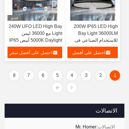
فيديو
240W UFO LED High Bay
200W IP65 LED High
Bay Light 36000LM
Light مع 36000 ليمن
للاستخدام الصناعي في
5000K Daylight أبيض IP65
المستودع
للمستودع
احصل على أفضل
احصل على أفضل سعر
سعر
8
7
6
5
4
3
2
1
الاتصالات
الاتصالات:
Mr. Homer