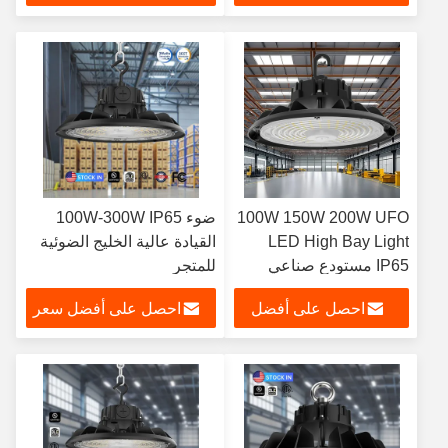
سعر
100W 150W 200W UFO
ضوء 100W-300W IP65
LED High Bay Light
القيادة عالية الخليج الضوئية
IP65 مستودع صناعي
للمتجر
احصل على أفضل
احصل على أفضل سعر
سعر