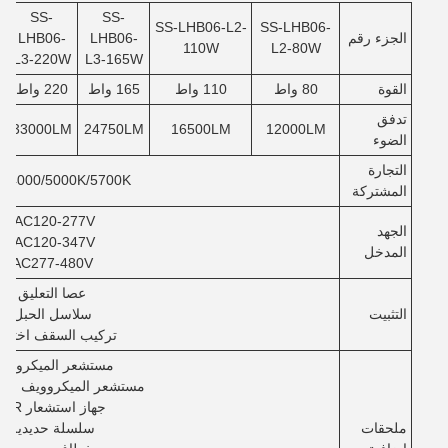
SS-
SS-
SS-LHB06-L2-
SS-LHB06-
الجزء رقم
LHB06-
LHB06-
110W
L2-80W
L3-220W
L3-165W
القوة
80 واط
110 واط
165 واط
220 واط
تدفق
33000LM
24750LM
16500LM
12000LM
الضوء
التجارة
0/4000/5000K/5700K
المشتركة
AC120-277V/
الجهد
AC120-347V/
المدخل
AC277-480V
عصا التعليق
التثبيت
سلاسل الحبل
تركيب السقف اختيار
مستشعر الميكرووي
مستشعر الميكروويف ((ZHaga)
جهاز استشعار PIR
ملحقات
سلسلة حديدية