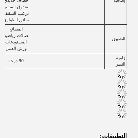
إضافية
خطاف حديدي
صندوق السقف
تركيب السقف
سائق الطوارئ
المصانع
صالات رياضية
التطبيق
المستودعات
ورش العمل
زاوية
90 درجة
النظر
التطبيقات: