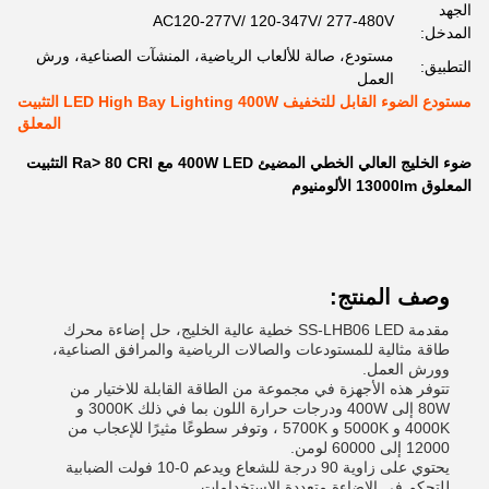
الجهد
AC120-277V/ 120-347V/ 277-480V
المدخل:
مستودع، صالة للألعاب الرياضية، المنشآت الصناعية، ورش
التطبيق:
العمل
مستودع الضوء القابل للتخفيف LED High Bay Lighting 400W التثبيت
المعلق
ضوء الخليج العالي الخطي المضيئ 400W LED مع Ra> 80 CRI التثبيت
المعلوق 13000lm الألومنيوم
وصف المنتج:
مقدمة SS-LHB06 LED خطية عالية الخليج، حل إضاءة محرك
طاقة مثالية للمستودعات والصالات الرياضية والمرافق الصناعية،
وورش العمل.
تتوفر هذه الأجهزة في مجموعة من الطاقة القابلة للاختيار من
80W إلى 400W ودرجات حرارة اللون بما في ذلك 3000K و
4000K و 5000K و 5700K ، وتوفر سطوعًا مثيرًا للإعجاب من
12000 إلى 60000 لومن.
يحتوي على زاوية 90 درجة للشعاع ويدعم 0-10 فولت الضبابية
للتحكم في الإضاءة متعددة الاستخدامات.