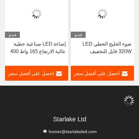
فيديو
فيديو
ضوء الخليج الخطي LED
إضاءة LED صناعية خطية
320W قابل للتخفيف
عالية الارتفاع 165 واط 400
واط مع وظيفة التعتيم
وإضاءة بيضاء ساطعة 5000
احصل على أفضل سعر
احصل على أفضل سعر
كلفن مثالية للمستودعات
والإضاءة
Starlake Ltd
homer@starlakeled.com