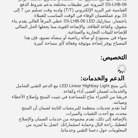
SS-LHB-06 المرونة عبر تطبيقات مختلفة.يدعم شروط الدفع
القياسية عبر البريد الإلكتروني (T/T) ولديه وقت تسليم من 7 إلى
15 يوم عمللضمان الوفاء في الوقت المناسب للعملاء.
باختصار، ستارليك SS-LHB-06 LED خطي المرفأ العالي يقدم بناء
متفوق، وكفاءة الطاقة، والإضاءة القوية،مما يجعلها الحل المثالي
للإضاءة للبيئات التجارية والصناعية.
سواء في مستودع أو صالة رياضية أو منشأة تصنيع، فإن هذا
المصباح يوفر إضاءة موثوقة وفعالة لأي مساحة كبيرة.
التخصيص:
الدعم والخدمات:
يأتي منتج LED Linear Highbay Light مع الدعم التقني الشامل
والخدمات لضمان أقصى أداء وكفاءة.
فريقنا من الخبراء متاح للمساعدة في تثبيت المنتج وإصلاح الأخطاء
وصيانته.
كما نقدم تحديثات منتظمة للبرمجيات الثابتة لضمان أن المنتج
محدث مع أحدث التقنيات والميزات.
بالإضافة إلى ذلك، نقدم مجموعة من خدمات الضمان والإصلاح
لتعطيك راحة البال وحماية استثماراتك. اتصل بنا لمزيد من
المعلومات حول دعمنا التقني وخدماتنا.