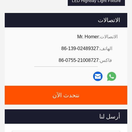
LED Highbay Light Fixture
الاتصالات
الاتصالات:
Mr. Homer
الهاتف:
86-139-02489327
فاكس:
86-0755-21008727
نتحدث الآن
أرسل لنا