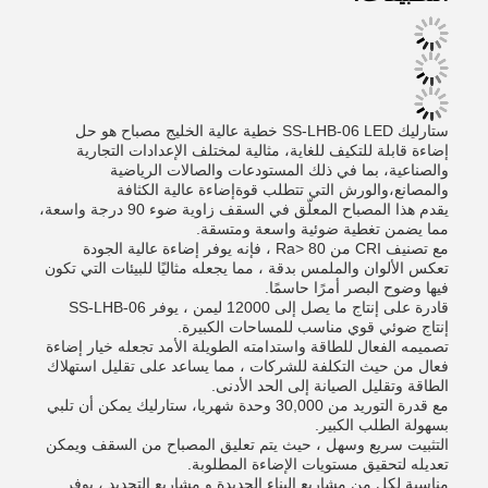
ستارليك SS-LHB-06 LED خطية عالية الخليج مصباح هو حل
إضاءة قابلة للتكيف للغاية، مثالية لمختلف الإعدادات التجارية
والصناعية، بما في ذلك المستودعات والصالات الرياضية
والمصانع،والورش التي تتطلب قوةإضاءة عالية الكثافة
يقدم هذا المصباح المعلّق في السقف زاوية ضوء 90 درجة واسعة،
مما يضمن تغطية ضوئية واسعة ومتسقة.
مع تصنيف CRI من Ra> 80 ، فإنه يوفر إضاءة عالية الجودة
تعكس الألوان والملمس بدقة ، مما يجعله مثاليًا للبيئات التي تكون
فيها وضوح البصر أمرًا حاسمًا.
قادرة على إنتاج ما يصل إلى 12000 ليمن ، يوفر SS-LHB-06
إنتاج ضوئي قوي مناسب للمساحات الكبيرة.
تصميمه الفعال للطاقة واستدامته الطويلة الأمد تجعله خيار إضاءة
فعال من حيث التكلفة للشركات ، مما يساعد على تقليل استهلاك
الطاقة وتقليل الصيانة إلى الحد الأدنى.
مع قدرة التوريد من 30,000 وحدة شهريا، ستارليك يمكن أن تلبي
بسهولة الطلب الكبير.
التثبيت سريع وسهل ، حيث يتم تعليق المصباح من السقف ويمكن
تعديله لتحقيق مستويات الإضاءة المطلوبة.
مناسبة لكل من مشاريع البناء الجديدة و مشاريع التجديد ، يوفر