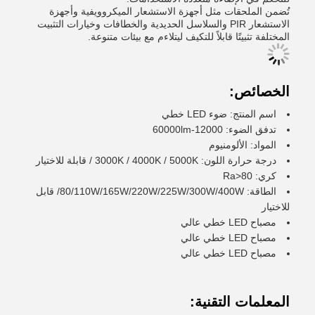
تُضمن الملحقات مثل أجهزة الاستشعار الميكروويفية وأجهزة
الاستشعار PIR والسلاسل الحديدية والخطافات وخيارات التثبيت
المختلفة تثبيتًا قابلاً للتكيف ليتلاءم مع بيئات متنوعة.
الخصائص:
اسم المنتج: ضوء LED خطي
تدفق الضوء: 12000-60000lm
المواد: الألومنيوم
درجة حرارة اللون: 3000K / 4000K / 5000K / قابلة للاختيار
كري: Ra>80
الطاقة: 80/110W/165W/220W/225W/300W/400W/ قابل
للاختيار
مصباح LED خطي عالي
مصباح LED خطي عالي
مصباح LED خطي عالي
المعلمات التقنية: