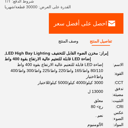
شروط الدفع: T/T
القدرة على العرض: 30000 قطعة/شهريا
احصل على أفضل سعر
تفاصيل المنتج
وصف المنتج
إبراز:
مخزن الضوء القابل للتخفيف LED High Bay Lighting
,
إضاءة LED قابلة للتعتيم عالية الارتفاع بقوة 400 واط
الاسم:
إضاءة LED قابلة للتعتيم عالية الارتفاع بقوة 400 واط
80/110 واط/165 واط/220 واط/225 واط/300 واط/400
القوة:
واط/اختيار
CCT:
3000 كيلو/4000 كيلو/5000 كيلو/للاختيار
تدفق
13000 ل
مضيئة:
التثبيت:
معلق
CRI:
رع> 80
عكس
نعم..
الضوء:
المواد:
الألومنيوم