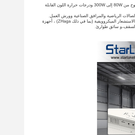
يقدم ضوء الخليج العالي الخطي LED ، النموذج SS-LHB07 ، خيارات طاقة قابلة للاختيار تتراوح من 80W إلى 300W ودرجات حرارة اللون القابلة
يحتوي هذا الضوء العالي على 0-10 فولت التخفيف ويأتي مع العديد من الملحقات مثل أجهزة الاستشعار الميكروويفية (بما في ذلك ZHaga) ، أجهزة