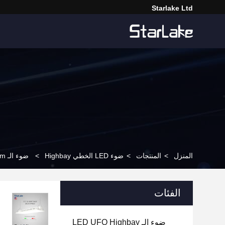
Starlake Ltd
المنزل
>
المنتجات
>
ضوء LED الخطي Highbay
>
ضوء الـ 13000lm مع CCT قابل للتعديل
الفئات
ضوء الـ LED UFO Highbay