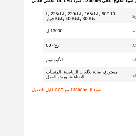
,
ضوء الخليج العالي 13000lm
,
ضوء UL LED الخطي العالي
80/110 واط/165 واط/220 واط/225 وا
ة:
ط/300 واط/400 واط/اختيار
ة:
13000 ل
C
رع> 80
د:
الألومنيوم
مستودع، صالة للألعاب الرياضية، المنشآت
ق:
الصناعية، ورش العمل
ضوء الـ 13000lm مع CCT قابل للتعديل