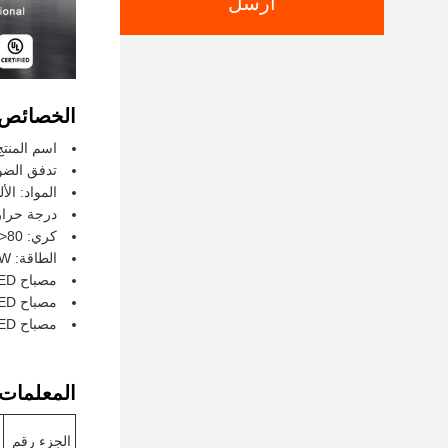
ارسل
الخصائص:
اسم المنتج: ضو
تدفق الضوء: 12000-m
المواد: الأ
درجة حرارة اللون: 00K / 5000K
كري: Ra>80
الطاقة: 80/110W/165W/220W/225W/300W/400W/ قابل للاختيار
مصباح LED خطي عالي
مصباح LED خطي عالي
مصباح LED خطي عالي
المعلمات ا
الجزء رقم