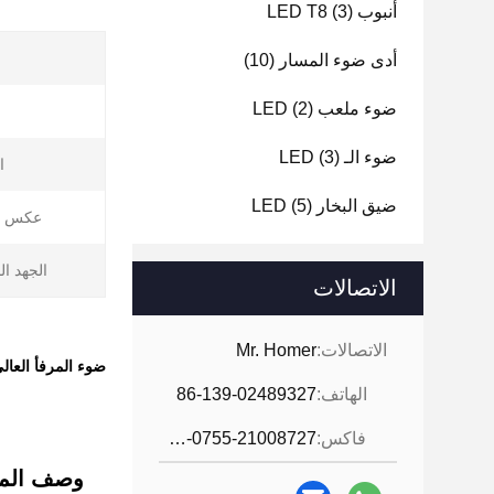
أنبوب LED T8
(3)
أدى ضوء المسار
(10)
ضوء ملعب LED
(2)
ضوء الـ LED
(3)
ا
ضيق البخار LED
(5)
عكس ا
الجهد ا
الاتصالات
الاتصالات:
Mr. Homer
ضوء المرفأ العالي الخطي المتحرك مع
الهاتف:
86-139-02489327
فاكس:
86-0755-21008727
وصف المن