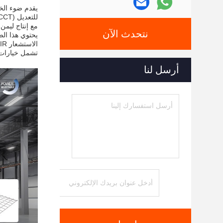
للتعديل (CCT) من 3000K و 4000K و 5000K.
مع إنتاج ليمن من 11200 إلى 44800LM وزاوية شعاع 90 درجة ، فهي مثالية للمستودعات والصالات الرياض
نتحدث الآن
الاستشعار PIR، السلاسل الحديدية، الخطافات الحديدية، صناديق السقف، مجموعات تركيب السقف،و سائق طوارئ.
تشمل خيارات 
أرسل لنا