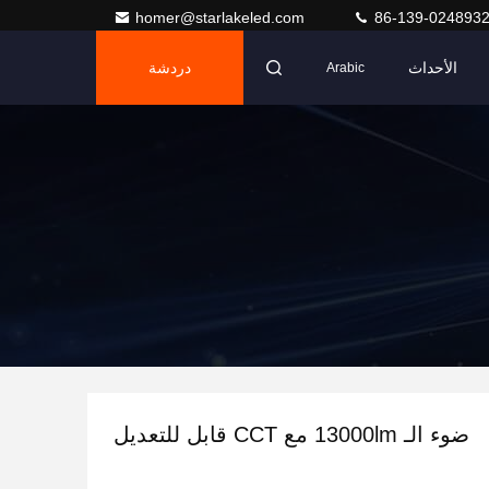
homer@starlakeled.com
86-139-024893
الأحداث
دردشة
Arabic
ضوء الـ 13000lm مع CCT قابل للتعديل