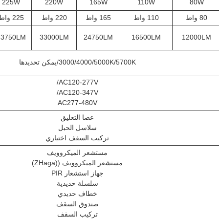
225W
220W
165W
110W
80W
80 واط
110 واط
165 واط
220 واط
225 واط
33750LM
33000LM
24750LM
16500LM
12000LM
3000/4000/5000K/5700K/يمكن تحديدها
AC120-277V/
AC120-347V/
AC277-480V
عصا التعليق
سلاسل الحبل
تركيب السقف اختياري
مستشعر الميكروويف
مستشعر الميكروويف ((ZHaga)
جهاز استشعار PIR
سلسلة حديدية
خطاف حديدي
صندوق السقف
تركيب السقف