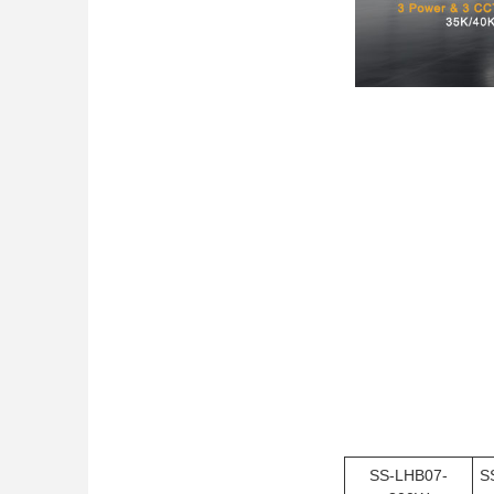
SS-LHB07-
S