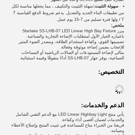
سهولة التثبيت:
سهلة التثبيت والتكييف ، مما يجعلها مناسبة لكل
من تطبيقات البناء الجديد والتعديل. يدعم شروط الدفع القياسية T
/ T ولها فترة تسليم من 7-15 يوم عمل.
ملخص:
يبرز Starlake SS-LHB-07 LED Linear High Bay Fixture
باعتباره الخيار الأول لمتطلبات الإضاءة التجارية والصناعية.
تصميمها القوي، وكفاءة استخدام الطاقة، ومصدر الضوء المثير
للإعجاب يضمن إضاءة موثوقة وفعالة.
مثالي لإضاءة المستودعات أو الصالات الرياضية أو المساحات
الصناعية، يوفر جهاز SS-LHB-07 أداءً متفوقًا وقيمة استثنائية.
التخصيص:
الدعم والخدمات:
يأتي منتج LED Linear Highbay Light مع الدعم التقني الشامل
والخدمات لضمان أقصى أداء وكفاءة.
فريقنا من الخبراء متاح للمساعدة في تثبيت المنتج وإصلاح الأخطاء
وصيانته.