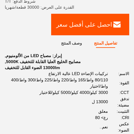
شروط الدفع: T/T
القدرة على العرض: 30000 قطعة/شهريا
احصل على أفضل سعر
تفاصيل المنتج
وصف المنتج
إبراز:
مصباح LED من الألومنيوم
,
مصابيح الخليج العليا القابلة للتخفيف 5000K
,
13000lm الضوء القابل للتخفيف
الاسم:
تركيبات الإضاءة LED عالية الارتفاع
80/110 واط/165 واط/220 واط/225 واط/300 واط/400
القوة:
واط/اختيار
CCT:
3000 كيلو/4000 كيلو/5000 كيلو/للاختيار
تدفق
13000 ل
مضيئة:
التثبيت:
معلق
CRI:
رع> 80
عكس
نعم..
الضوء: