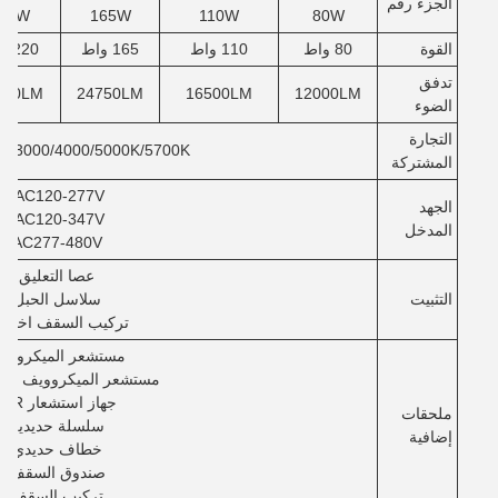
الجزء رقم
20W
165W
110W
80W
القوة
80 واط
110 واط
165 واط
220 واط
تدفق
000LM
24750LM
16500LM
12000LM
الضوء
التجارة
3000/4000/5000K/5700K/يمكن تحديدها
المشتركة
AC120-277V/
الجهد
AC120-347V/
المدخل
AC277-480V
عصا التعليق
التثبيت
سلاسل الحبل
تركيب السقف اختيا
مستشعر الميكرووي
مستشعر الميكروويف ((ZHaga)
جهاز استشعار PIR
ملحقات
سلسلة حديدية
إضافية
خطاف حديدي
صندوق السقف
تركيب السقف