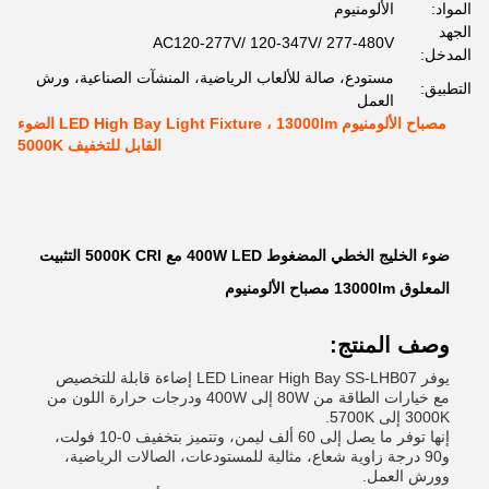
المواد:
الألومنيوم
الجهد
AC120-277V/ 120-347V/ 277-480V
المدخل:
مستودع، صالة للألعاب الرياضية، المنشآت الصناعية، ورش
التطبيق:
العمل
مصباح الألومنيوم LED High Bay Light Fixture ، 13000lm الضوء
القابل للتخفيف 5000K
ضوء الخليج الخطي المضغوط 400W LED مع 5000K CRI التثبيت
المعلوق 13000lm مصباح الألومنيوم
وصف المنتج:
يوفر LED Linear High Bay SS-LHB07 إضاءة قابلة للتخصيص
مع خيارات الطاقة من 80W إلى 400W ودرجات حرارة اللون من
3000K إلى 5700K.
إنها توفر ما يصل إلى 60 ألف ليمن، وتتميز بتخفيف 0-10 فولت،
و90 درجة زاوية شعاع، مثالية للمستودعات، الصالات الرياضية،
وورش العمل.