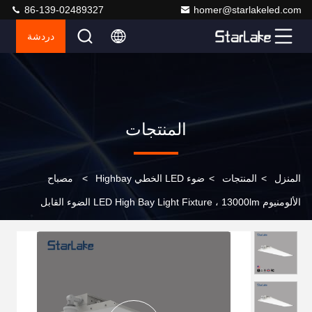
86-139-02489327
homer@starlakeled.com
دردشة
المنتجات
المنزل
>
المنتجات
>
ضوء LED الخطي Highbay
>
مصباح
الألومنيوم LED High Bay Light Fixture ، 13000lm الضوء القابل
للتخفيف 5000K