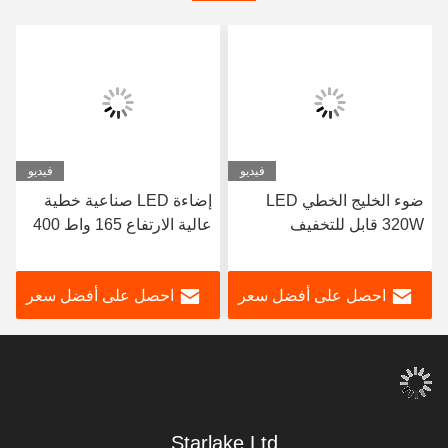
فيديو
فيديو
ضوء الخليج الخطي LED
إضاءة LED صناعية خطية
320W قابل للتخفيف
عالية الارتفاع 165 واط 400
واط مع وظيفة التعتيم
وإضاءة بيضاء ساطعة 5000
احصل على أفضل سعر
احصل على أفضل سعر
كلفن مثالية للمستودعات
والإضاءة
Starlake Ltd