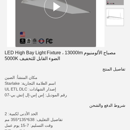
مصباح الألومنيوم LED High Bay Light Fixture ، 13000lm
الضوء القابل للتخفيف 5000K
تفاصيل المنتج
مكان المنشأ: الصين
اسم العلامة التجارية: Starlake
إصدار الشهادات: UL ETL DLC
رقم الموديل: إس إس-إل إتش بي-07
شروط الدفع والشحن
الحد الأدنى لكمية: 2
تفاصيل التغليف: 638*135*355 مم
وقت التسليم: 7-15 يوم عمل