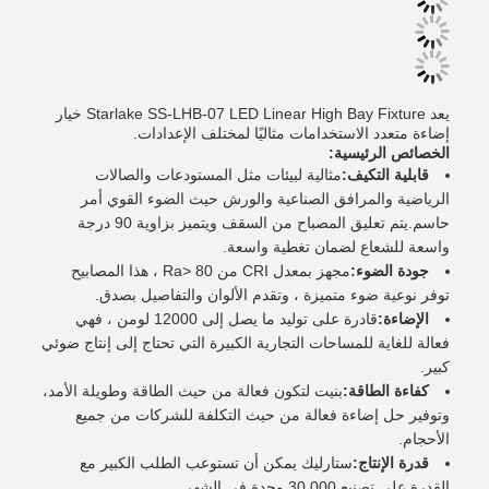
يعد Starlake SS-LHB-07 LED Linear High Bay Fixture خيار
إضاءة متعدد الاستخدامات مثاليًا لمختلف الإعدادات.
الخصائص الرئيسية:
قابلية التكيف:
مثالية لبيئات مثل المستودعات والصالات
الرياضية والمرافق الصناعية والورش حيث الضوء القوي أمر
حاسم.يتم تعليق المصباح من السقف ويتميز بزاوية 90 درجة
واسعة للشعاع لضمان تغطية واسعة.
جودة الضوء:
مجهز بمعدل CRI من Ra> 80 ، هذا المصابيح
توفر نوعية ضوء متميزة ، وتقدم الألوان والتفاصيل بصدق.
الإضاءة:
قادرة على توليد ما يصل إلى 12000 لومن ، فهي
فعالة للغاية للمساحات التجارية الكبيرة التي تحتاج إلى إنتاج ضوئي
كبير.
كفاءة الطاقة:
بنيت لتكون فعالة من حيث الطاقة وطويلة الأمد،
وتوفير حل إضاءة فعالة من حيث التكلفة للشركات من جميع
الأحجام.
قدرة الإنتاج:
ستارليك يمكن أن تستوعب الطلب الكبير مع
القدرة على تصنيع 30,000 وحدة في الشهر.