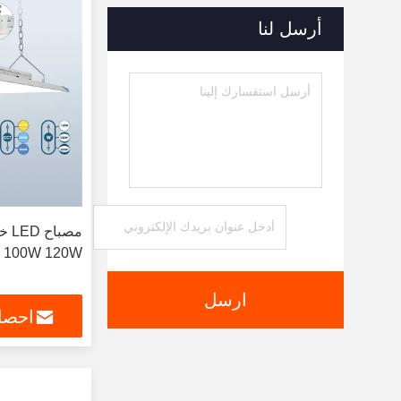
أرسل لنا
100W 120W مواد الألومنيوم
ارسل
احصل