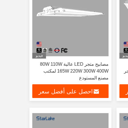
ديو
فيديو
مصابيح متجر LED عالية 80W 110W
تجر
165W 220W 300W 400W لمكتب
مصنع المستودع
احصل على أفضل سعر