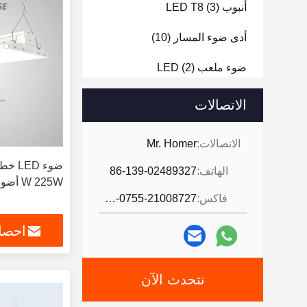
أنبوب LED T8
(3)
أدى ضوء المسار
(10)
ضوء ملعب LED
(2)
ضوء الـ LED
(3)
الاتصالات
ضيق البخار LED
(5)
الاتصالات:
Mr. Homer
الهاتف:
86-139-02489327
W 225W أضواء نفق LED قابلة للتخفيف
فاكس:
86-0755-21008727
احصل
نتحدث الآن