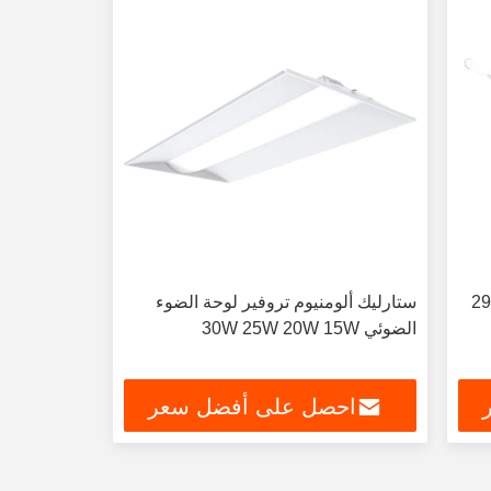
2970Lm LED T8 Tu
ستارليك ألومنيوم تروفير لوحة الضوء
الضوئي 30W 25W 20W 15W
احصل على أفضل سعر