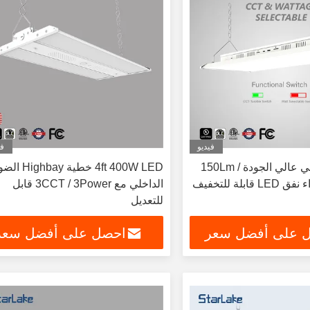
فيديو
في
ضوء LED خطي عالي الجودة 150Lm /
4ft 400W LED خطية ghbay
الداخلي مع 3CCT / 3Power قابل
للتعديل
 على أفضل سعر
احصل على أفضل سعر