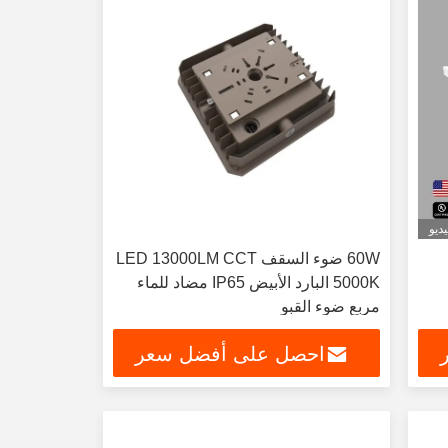
ديو
ل
60W ضوء السقف LED 13000LM CCT
5000K البارد الأبيض IP65 مضاد للماء
مربع ضوء القبو
احصل على أفضل سعر