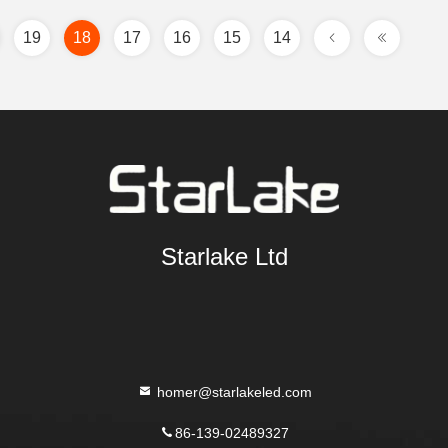
19
18
17
16
15
14
Starlake Ltd
homer@starlakeled.com
86-139-02489327