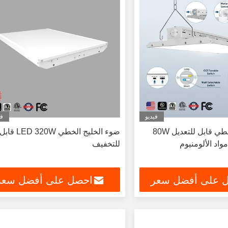
فيديو
في
مصباح LED خطي قابل للتعديل 80W
ضوء الخليج الخطي LED 320W قاب
للتخفيف
 على أفضل سعر
احصل على أفضل سعر