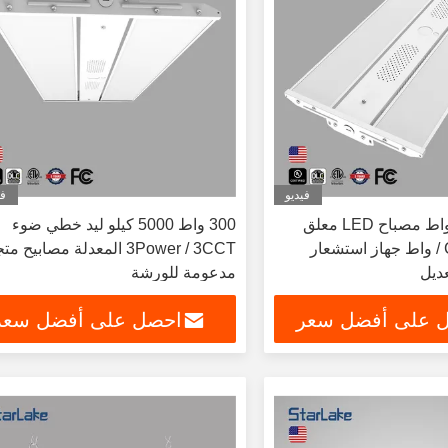
فيديو
في
مستودع 300 واط مصباح LED معلق
300 واط 5000 كيلو ليد خطي ضوء
خطي مع CCT / واط جهاز استشعار
3Power / 3CCT المعدلة مصابيح م
ديل
مدعومة للورشة
 على أفضل سعر
احصل على أفضل سعر