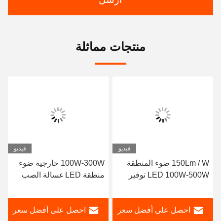
منتجات مماثلة
فيديو
فيديو
150Lm / W ضوء المنطقة
100W-300W خارجية ضوء
LED 100W-500W توفير
منطقة LED غسالة الصب
الطاقة مع جهاز استشعار
الصب للشوارع / الطريق
الحركة
السريع
احصل على أفضل سعر
احصل على أفضل سعر