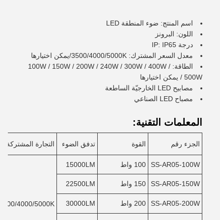
اسم المنتج: ضوء المنطقة LED
اللون: البرونز
درجة IP: IP65
معدل السعر المشترك: 3500/4000/5000K/يمكن اختيارها
الطاقة: 100W / 150W / 200W / 240W / 300W / 400W /
500W / يمكن اختيارها
مصابيح LED الخارجيّة الساطعة
مصباح LED الصناعي
المعلمات التقنية:
الجزء رقم
القوة
تدفق الضوء
التجارة المشتركة
SS-AR05-100W
100 واط
15000LM
SS-AR05-150W
150 واط
22500LM
SS-AR05-200W
200 واط
30000LM
3500/4000/5000K