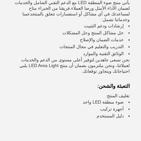
يأتي منتج ضوء المنطقة LED مع الدعم التقني الشامل والخدمات
لضمان الأداء الأمثل ورضا العملاء.فريقنا من الخبراء متاح
لمساعدتك في أي مشاكل أو استفسارات تتعلق بالمنتجدعمنا
وخدماتنا تشمل:
إرشادات ودعم التثبيت
حل مشاكل المنتج وحل المشكلات
خدمات الضمان والإصلاح
التدريب والتعليم في مجال المنتجات
الوثائق التقنية والموارد
نحن نسعى جاهدين لتوفير أعلى مستوى من الدعم والخدمات
لعملائنا، ونحن ملتزمون بضمان أن منتج LED Area Light يلبي
احتياجاتك ويتجاوز توقعاتك.
التعبئة والشحن:
تغليف المنتج:
ضوء منطقة LED واحد
أجهزة تركيب
دليل المستخدم