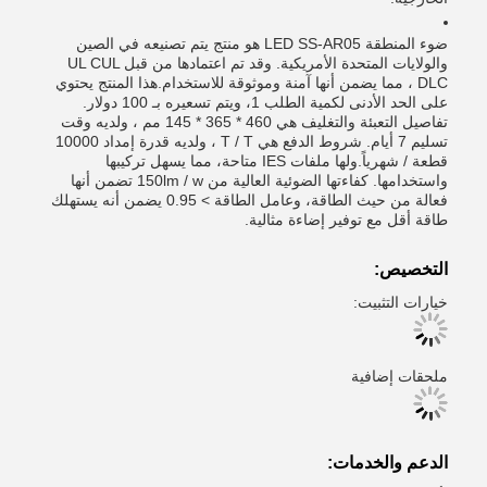
ضوء المنطقة LED SS-AR05 هو منتج يتم تصنيعه في الصين
والولايات المتحدة الأمريكية. وقد تم اعتمادها من قبل UL CUL
DLC ، مما يضمن أنها آمنة وموثوقة للاستخدام.هذا المنتج يحتوي
على الحد الأدنى لكمية الطلب 1، ويتم تسعيره بـ 100 دولار.
تفاصيل التعبئة والتغليف هي 460 * 365 * 145 مم ، ولديه وقت
تسليم 7 أيام. شروط الدفع هي T / T ، ولديه قدرة إمداد 10000
قطعة / شهرياً.ولها ملفات IES متاحة، مما يسهل تركيبها
واستخدامها. كفاءتها الضوئية العالية من 150lm / w تضمن أنها
فعالة من حيث الطاقة، وعامل الطاقة > 0.95 يضمن أنه يستهلك
طاقة أقل مع توفير إضاءة مثالية.
التخصيص:
خيارات التثبيت:
ملحقات إضافية
الدعم والخدمات: