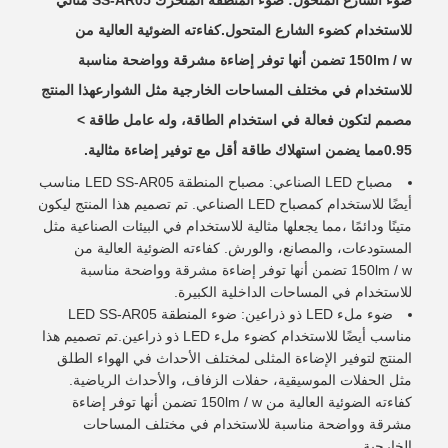
ضوء الشارع المتحول: ضوء المنطقة المتحرك SS-AR05 مثالي
للاستخدام كضوء الشارع المتحول.كفاءته الضوئية العالية من
150lm / w تضمن أنها توفر إضاءة مشرقة وواضحة مناسبة
للاستخدام في مختلف المساحات الخارجية مثل الشوارعهذا المنتج
مصمم لتكون فعالة في استخدام الطاقة، وله عامل طاقة >
0.95مما يضمن استهلاك طاقة أقل مع توفير إضاءة مثالية.
مصباح LED الصناعي: مصباح المنطقة LED SS-AR05 مناسب
أيضًا للاستخدام كمصباح LED الصناعي. تم تصميم هذا المنتج ليكون
متينًا ودائمًا ،مما يجعلها مثالية للاستخدام في البيئات الصناعية مثل
المستودعات، والمصانع، والورش. كفاءته الضوئية العالية من
150lm / w تضمن أنها توفر إضاءة مشرقة وواضحة مناسبة
للاستخدام في المساحات الداخلية الكبيرة.
ضوء ملء LED ذو ذراعين: ضوء المنطقة LED SS-AR05
مناسب أيضًا للاستخدام كضوء ملء LED ذو ذراعين.تم تصميم هذا
المنتج لتوفير الإضاءة المثلى لمختلف الأحداث في الهواء الطلق
مثل الحفلات الموسيقية، حفلات الزفاف، والأحداث الرياضية.
كفاءته الضوئية العالية من 150lm / w تضمن أنها توفر إضاءة
مشرقة وواضحة مناسبة للاستخدام في مختلف المساحات
الخارجية.