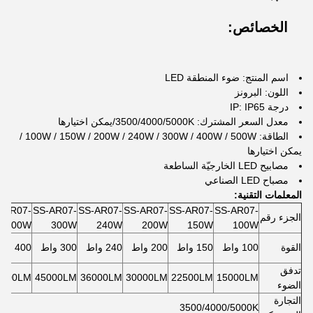
الخصائص:
اسم المنتج: ضوء المنطقة LED
اللون: البرونز
درجة IP: IP65
معدل السعر المشترك: 3500/4000/5000K/يمكن اختيارها
الطاقة: 100W / 150W / 200W / 240W / 300W / 400W / 500W /
يمكن اختيارها
مصابيح LED الخارجيّة الساطعة
مصباح LED الصناعي
المعلمات التقنية:
-AR07-
SS-AR07-
SS-AR07-
SS-AR07-
SS-AR07-
SS-AR07-
الجزء رقم
400W
300W
240W
200W
150W
100W
القوة
100 واط
150 واط
200 واط
240 واط
300 واط
400 واط
تدفق
0000LM
45000LM
36000LM
30000LM
22500LM
15000LM
الضوء
التجارة
3500/4000/5000K