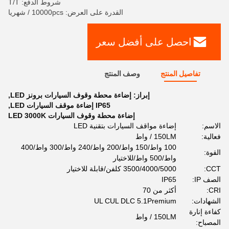
شروط الدفع: T/T
القدرة على العرض: 10000pcs / شهريا
احصل على أفضل سعر
تفاصيل المنتج
وصف المنتج
إبراز:
إضاءة محطة وقوف السيارات برونز LED
,
IP65 إضاءة موقف السيارات LED
,
إضاءة محطة وقوف السيارات LED 3000K
الاسم:
إضاءة مواقف السيارات بتقنية LED
فعالية:
150LM / واط
100 واط/150 واط/200 واط/240 واط/300 واط/400
القوة:
واط/500 واط/للاختيار
CCT:
3500/4000/5000 كلفن/قابلة للاختيار
الصف IP:
IP65
CRI:
أكثر من 70
الشهادات:
UL CUL DLC 5.1Premium
كفاءة إنارة
150LM / واط
المصباح: