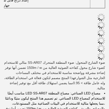
إعداد ذراع قابل للتع
جهاز ال
ضوء الشارع المتحول: ضوء المنطقة المتحرك SS-AR07 مثالي للاستخدام
كضوء شارع محول.كفاءته الضوئية العالية من 150lm / w تضمن أنها توفر
إضاءة مشرقة وواضحة مناسبة للاستخدام في مختلف المساحات
الخارجية مثل الشوارعهذا المنتج مصمم لتكون فعالة في استخدام الطاقة،
وله عامل طاقة > 0.95مما يضمن استهلاك طاقة أقل مع توفير إضاءة
مثالية.
مصباح LED الصناعي: مصباح المنطقة LED SS-AR07 مناسب أيضًا
للاستخدام كمصباح LED الصناعي. تم تصميم هذا المنتج ليكون متينًا ودائمًا
،مما يجعلها مثالية للاستخدام في البيئات الصناعية مثل المستودعات،
والمصانع، والورش. كفاءته الضوئية العالية من 150lm / w تضمن أنها توفر