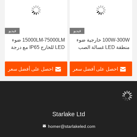
فيديو
فيديو
100W-300W خارجية ضوء
15000LM-75000LM ضوء
منطقة LED غسالة الصب
LED للخارج IP65 مع درجة
الصب للشوارع / الطريق
حرارة اللون القابلة للتعديل
السريع
احصل على أفضل سعر
احصل على أفضل سعر
Starlake Ltd
homer@starlakeled.com