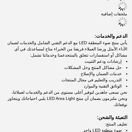
ملحقات إضافية
الدعم والخدمات:
يأتي منتج ضوء المنطقة LED مع الدعم التقني الشامل والخدمات لضمان
الأداء الأمثل ورضا العملاء.فريقنا من الخبراء متاح لمساعدتك في أي
مشاكل أو استفسارات تتعلق بالمنتجدعمنا وخدماتنا تشمل:
إرشادات ودعم التثبيت
حل مشاكل المنتج وحل المشكلات
خدمات الضمان والإصلاح
التدريب والتعليم في مجال المنتجات
الوثائق التقنية والموارد
نحن نسعى جاهدين لتوفير أعلى مستوى من الدعم والخدمات لعملائنا،
ونحن ملتزمون بضمان أن منتج LED Area Light يلبي احتياجاتك ويتجاوز
توقعاتك.
التعبئة والشحن:
تغليف المنتج:
ضوء منطقة LED واحد