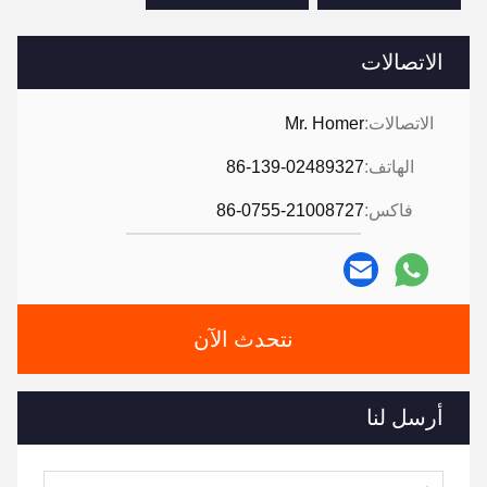
الاتصالات
الاتصالات:
Mr. Homer
الهاتف:
86-139-02489327
فاكس:
86-0755-21008727
نتحدث الآن
أرسل لنا