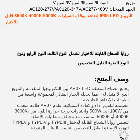
توزيع:
النوع Ⅱ/النوع Ⅲ/النوع Ⅳ/النوع Ⅴ
الجهد المدخل:
AC120-277V/AC120-347V/AC277-480V
البرونز IP65 LED إضاءة موقف السيارات 3500K 4000K 5000K قابل
للاختيار
زوايا الشعاع القابلة للاختيار تشمل النوع الثالث النوع الرابع ونوع
النوع للضوء القابل للتخصيص
وصف المنتج:
يجمع مصباح المنطقة AR07 LED بين التكنولوجيا المتقدمة والتنويع
الذي لا مثيل له ، مما يجعله الخيار المثالي لمجموعة واسعة من
تطبيقات الإضاءة الخارجية.
مصممة لتقديم أداء و كفاءة استثنائية، تقدم AR07 طاقة متعددة
من 100W إلى 500W واختيارات درجة حرارة اللون من 3000K،
4000K،أو 5000K لتتناسب مع مختلف متطلبات الإضاءة.
تتضمن زوايا الشعاع القابلة للاختيار TYPEIII و TYPEIV و TYPEV
لتوزيع الإضاءة القابل للتخصيص لتناسب البيئات المتنوعة.