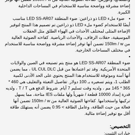
إضاءة مشرقة وواضحة مناسبة للاستخدام في المساحات الداخلية
الكبيرة.
ضوء ملء LED ذو ذراعين: ضوء المنطقة LED SS-AR07 مناسب
أيضًا للاستخدام كضوء ملء LED ذو ذراعين.تم تصميم هذا المنتج لتوفير
الإضاءة المثلى لمختلف الأحداث في الهواء الطلق مثل الحفلات
الموسيقية، حفلات الزفاف، والأحداث الرياضية. كفاءته الضوئية العالية
من 150lm / w تضمن أنها توفر إضاءة مشرقة وواضحة مناسبة للاستخدام
في مختلف المساحات الخارجية.
ضوء المنطقة LED SS-AR07 هو منتج يتم تصنيعه في الصين والولايات
المتحدة الأمريكية. وقد تم اعتمادها من قبل UL CUL DLC ، مما يضمن
أنها آمنة وموثوقة للاستخدام.هذا المنتج يحتوي على الحد الأدنى لكمية
الطلب 1، ويتم تسعيره بـ 100 دولار. تفاصيل التعبئة والتغليف هي 460 *
365 * 145 مم ، ولديه وقت تسليم 7 أيام. شروط الدفع هي T / T ، ولديه
قدرة إمداد 10000 قطعة / شهرياً.ولها ملفات IES متاحة، مما يسهل
تركيبها واستخدامها. كفاءتها الضوئية العالية من 150lm / w تضمن أنها
فعالة من حيث الطاقة، وعامل الطاقة > 0.95 يضمن أنه يستهلك طاقة
أقل مع توفير إضاءة مثالية.
التخصيص:
خيارات التثبيت: