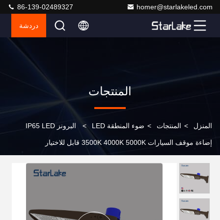
86-139-02489327
homer@starlakeled.com
دردشة
المنتجات
المنزل
>
المنتجات
>
ضوء المنطقة LED
>
البرونز IP65 LED
إضاءة موقف السيارات 3500K 4000K 5000K قابل للاختيار