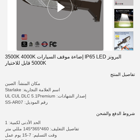
البرونز IP65 LED إضاءة موقف السيارات 3500K 4000K
5000K قابل للاختيار
تفاصيل المنتج
مكان المنشأ: الصين
اسم العلامة التجارية: Starlake
إصدار الشهادات: UL CUL DLC 5.1Premium
رقم الموديل: SS-AR07
شروط الدفع والشحن
الحد الأدنى لكمية: 1
تفاصيل التغليف: 460*365*145 مللي متر
وقت التسليم: 7-15 يوم عمل