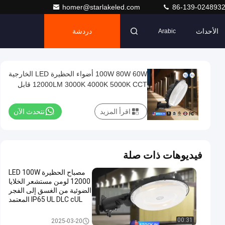
homer@starlakeled.com
86-139-024893
الأحداث
دردشة
Arabic
100W 80W 60W أضواء الحظيرة LED الخارجية
12000LM 3000K 4000K 5000K CCT قابل
للتعديل
اقرأ المزيد
نتحدث الآن
فيديوهات ذات صلة
مصباح الحظيرة LED 100W
12000 لومن مستشعر الخلايا
الضوئية من الغسق إلى الفجر
IP65 UL DLC cUL المعتمد
ضوء الحظيرة LED
00:31
2025-03-20