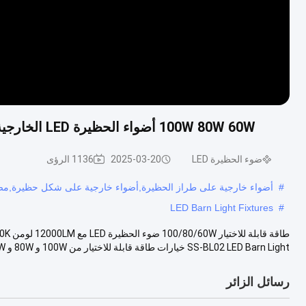
100W 80W 60W أضواء الحظيرة LED الخارجية 12000LM 3000K 4000K 5000K CCT قابل للتعديل
ضوء الحظيرة LED
2025-03-20
1136 الرؤى
#
أضواء خارجية على طراز الحظيرة,أضواء خارجية على شكل حظيرة,مص
LED Barn Light Fixtures
#
SS-BL02 LED Barn Light خيارات طاقة قابلة للاختيار من 100W و 80W و 60W ...
رسائل الزائر