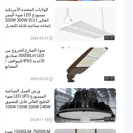
الولايات المتحدة الأمريكية
مستودع LED ضوء الممر
العالي 200W 300W 3Cct
إضاءة صناعية قابلة للتعديل
ضوء متجر التجارية
ضوء LED الخطي Highbay
00:37
2025-03-31
ضوء الشارع للخروج من
30000Lm LED صناديق
الأحذية IP65 للمواقف /
المصانع
ضوء المنطقة LED
00:49
2025-03-31
ورش العمل الصناعية
المستودع LED UFO ضوء
الخليج العالي قابل للتضييق
100W 150W 200W 240W
Ip65
ضوء الـ LED UFO Highbay
00:44
2024-11-18
15000LM-75000LM ضوء