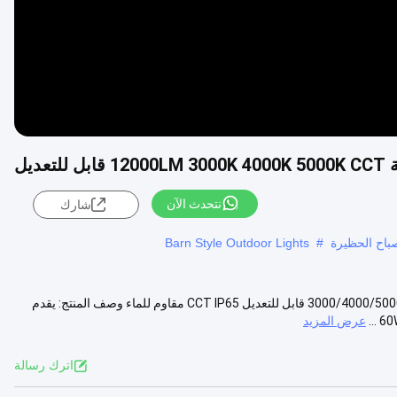
نتحدث الآن
شارك
باح الحظيرة
#
Barn Style Outdoor Lights
طاقة قابلة للاختيار 100/80/60W ضوء الحظيرة LED مع 12000LM لومن 3000/4000/5000K قابل للتعديل CCT IP65 مقاوم للماء وصف المنتج: يقدم
عرض المزيد
اترك رسالة