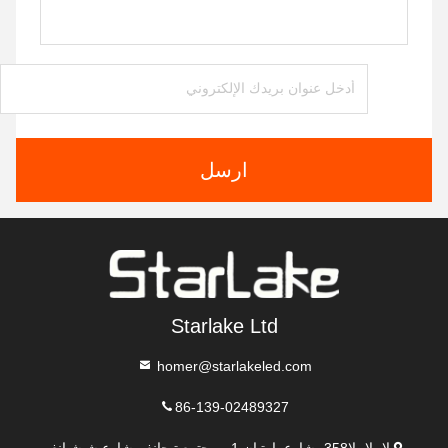
ارسل
Starlake Ltd
homer@starlakeled.com
86-139-02489327
لا، لا، لا358، شارع باوتيان 1 ، مجتمع تيجانغ ، شارع شيشيانغ ،