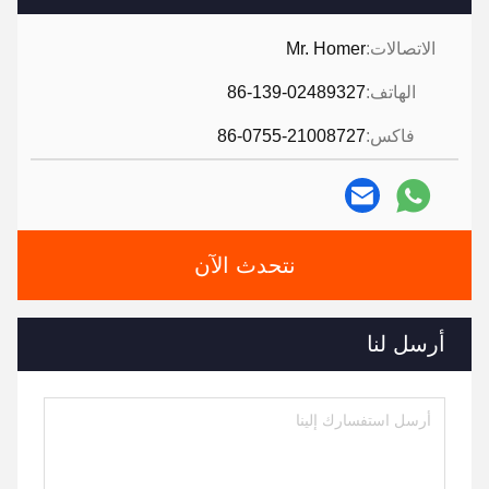
الاتصالات:
Mr. Homer
الهاتف:
86-139-02489327
فاكس:
86-0755-21008727
نتحدث الآن
أرسل لنا