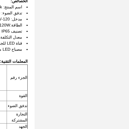
الخصائص:
اسم المنتج: LED Wall Pack
تدفق الضوء: 16800 لومن
مدخل: 120-270V/120-347V/277-480V
الطاقة:40W/60W/80W/100W/120W/مختارة
تصنيف IP: IP65
معدل التكلفة المشتركة: K/5000K
قناة LED للجدار
مصباح LED مثبت على الحائط
المعلمات التقنية:
الجزء رقم
القوة
تدفق الضوء
التجارة
المشتركة
الجهد