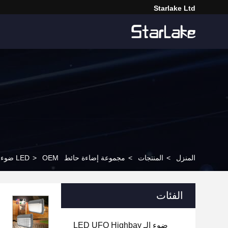
Starlake Ltd
المنزل
>
المنتجات
>
مجموعة إضاءة حائط LED
OEM ضوء LED الحائط 30W 40W 60W 80W 120W 3CCT قابل للتعديل IP65 مقاوم للماء لمرسى التحميل
>
الفئات
ضوء الـ LED UFO Highbay