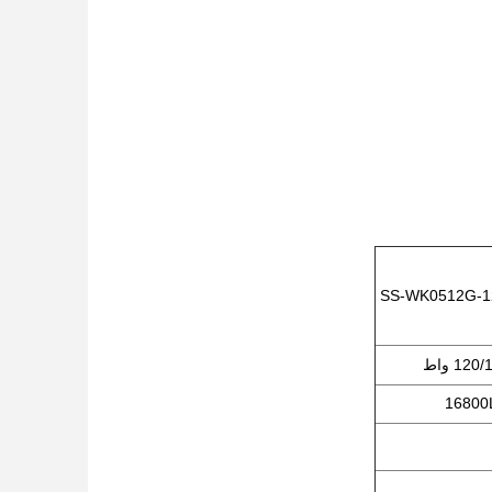
SS-WK0512G-1
12 واط
16800