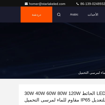
homer@starlakeled.com
86-139-024893
الأحداث
دردشة
Arabic
OEM ضوء LED الحائط 30W 40W 60W 80W 120W