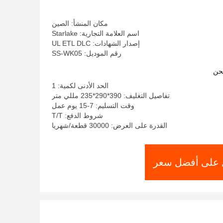
مكان المنشأ: الصين
اسم العلامة التجارية: Starlake
إصدار الشهادات: UL ETL DLC
رقم الموديل: SS-WK05
حن
الحد الأدنى لكمية: 1
تفاصيل التغليف: 390*290*235 مللي متر
وقت التسليم: 7-15 يوم عمل
شروط الدفع: T/T
القدرة على العرض: 30000 قطعة/شهريا
على أفضل سعر