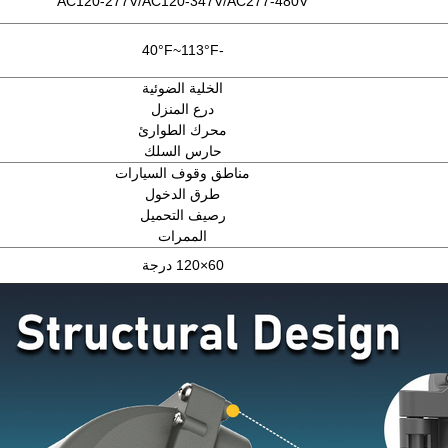
AC120-277V/AC120-347V/AC277-480V
°F
-40°F~113
الخلية الضوئية
درع المنزل
محرك الطوارئ
حارس السلك
مناطق وقوف السيارات
طرق الدخول
رصيف التحميل
الممرات
60×120 درجة