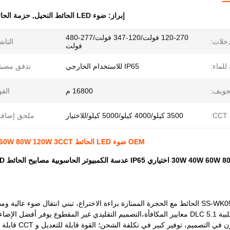
إبراز:
ضوء LED الحائط النحيل
,
حزمة الحائ
120-270 فولت/120-347 فولت/277-480
دخلات:
الناش
فولت
للماء:
IP65 للاستخدام الخارجي
تدفق مضيئ
جويف:
16800 م
القو
CCT:
3500 كيلو/4000 كيلو/5000 كيلو/للاختيار
ملحق إضافي
OEM ضوء LED الحائط 30W 40W 60W 80W 120W 3CCT قابل للتعديل IP65 مقاوم للماء لمرسى التحميل
 عدسة الكمبيوتر الحاسوبية مصابيح الحائط LED
الموقع الرطب وتلبية DLC 5.1 معايير المكافأة،التصميم التقليدي غير المقطوع يوف
لتصميم، توفير كبير في تكلفة الشحن؛ القوة قابلة للتعديل و CCT قابلة للتبديل متوفرة.