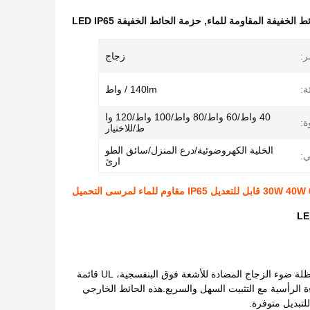
ط الخفيفة المقاومة للماء
,
حزمة الحائط الخفيفة LED IP65
ر:
زجاج
ة:
140lm / واط
40 واط/60 واط/80 واط/100 واط/120 وا
ة:
ط/للاختيار
الخلية الكهروضوئية/درع المنزل/سائق الطو
:
ارئ
هذا الضوء SS-WK05 LED الحائط مع الحجرة الممتازة براءة الاختراع، تبني انتقال ضوء عالية ومظلة ضوء الزجاج المضادة للأشعة فوق البنفسجية، UL قائمة
ر أفضل الإضاءة الرأسية مع التثبيت السهل والسريع.هذه الحائط الخارجي