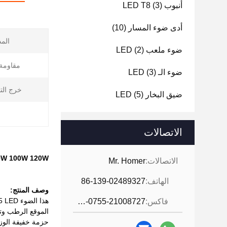
أنبوب LED T8
(3)
أدى ضوء المسار
(10)
الم
ضوء ملعب LED
(2)
مقاومة 
ضوء الـ LED
(3)
خرج الت
ضيق البخار LED
(5)
الاتصالات
30W 40W 60W 80W 100W 120W اختياري IP65
الاتصالات:
Mr. Homer
الهاتف:
86-139-02489327
وصف المنتج:
فاكس:
86-0755-21008727
حزمة خفيفة الوزن في ا