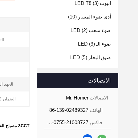
أنبوب LED T8
(3)
أدى ضوء المسار
(10)
ضوء ملعب LED
(2)
الت
ضوء الـ LED
(3)
ضيق البخار LED
(5)
الاتصالات
الجهد ا
الاتصالات:
Mr. Homer
الضمان ((
الهاتف:
86-139-02489327
فاكس:
86-0755-21008727
3CCT مصباح الفيضانات LED في الهواء الطلق مع مفصل، لون قابل للاختيار، ضوء الأمن التجاري للمناظر الطبيعية