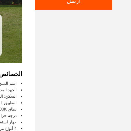
ارسل
الخصائص:
اسم المنتج
الجهد المدخل: /120-347V
السكن: ال
التطبيق: ا
نطاق Cct: 3000/4000/5000K/مختارة
درجة حرارة العمل: -30 در
جهاز استشع
4 أنواع من طرق التثبيت متاحة لتركيب مختلف