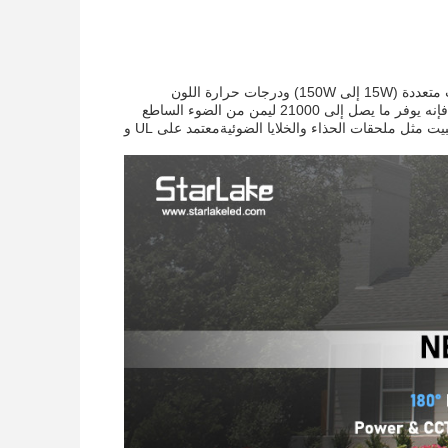
تحسين المناطق الخارجية الخاصة بك مع SS-FD06 مصباح الفيضان LED، متوفرة في طاقات متعددة (15W إلى 150W) ودرجات حرارة اللون
(3000K، 4000K، أو 5000K). مصممة لإضاءة المنطقة،ممرات للمشاة، ومواجهات المباني ، فإنه يوفر ما يصل إلى 21000 ليمن من الضوء الساطع
والمتساوي. مثالية للبيئات التجارية مثل المتاجر البقالية ومواقف السيارات،يتضمن خيارات التثبيت مثل ملحقات الحذاء والخلايا الضوئيةمعتمد على UL و