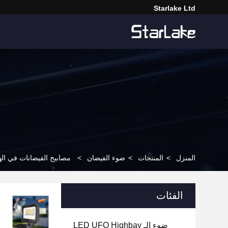
Starlake Ltd
المنزل
>
المنتجات
>
ضوء الفيضان
>
مصابيح الفيضانات في الهواء الطلق LED قابل للتعديل مصعد العقدة  20W 15W
الفئات
ضوء الـ LED UFO Highbay