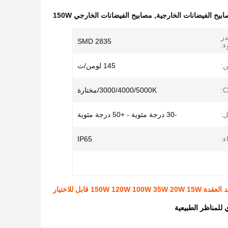
,
مصابيح الفيضانات الخارجي 150W
ر
SMD 2835
:
ن:
145 لومن/ث
C
3000/4000/5000K/مختارة
ل:
-30 درجة مئوية - +50 درجة مئوية
ء:
IP65