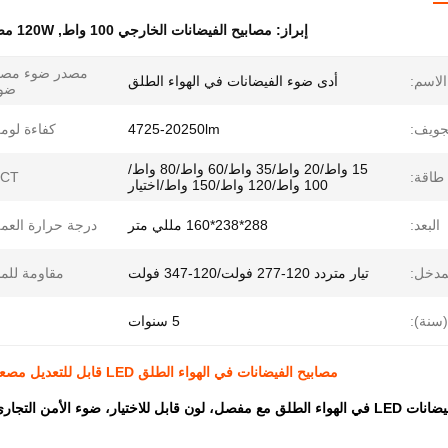
إبراز:
مصابيح الفيضانات الخارجي 100 واط
,
120W مصابيح الفيضانات الخارجية
مصدر ضوء مصد
الاسم:
أدى ضوء الفيضانات في الهواء الطلق
ضوء
جويف:
4725-20250lm
كفاءة لوم
15 واط/20 واط/35 واط/60 واط/80 واط/
طاقة:
CT:
100 واط/120 واط/150 واط/اختيار
البعد:
288*238*160 مللي متر
درجة حرارة العم
لمدخل:
تيار متردد 120-277 فولت/120-347 فولت
مقاومة للما
سنة):
5 سنوات
مصابيح الفيضانات في الهواء الطلق LED قابل للتعديل مصعد العقدة 150W 120W 100W 35W 20W 15W قابل للاختيار