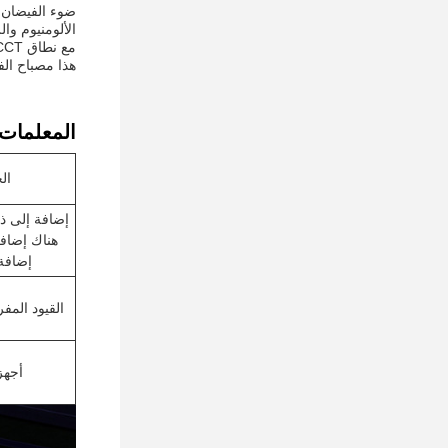
ضوء الفيضان ا
الألومنيوم وا
مع نطاق CCT من
هذا مصباح الفيضانات التجاري LED هو خي
المعلمات ا
ال
إضافة إلى ذ
هناك إضافة
إضافة 
القيود المف
أجهز