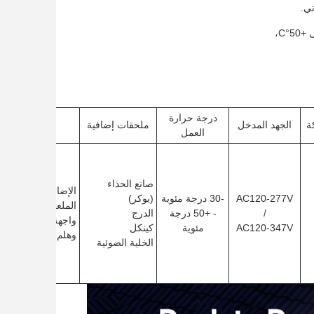
ني.
درجة حرارة
ة
الجهد المدخل
ملحقات إضافية
التطبيق
العمل
صانع الحذاء
الإضاءة الخارجية
AC120-277V
-30 درجة مئوية
(يوكر)
الملعب الرياضي
/
- +50 درجة
الدرج
واجهة المبنى
AC120-347V
مئوية
كينكل
وهلم جرا
الخلية الضوئية