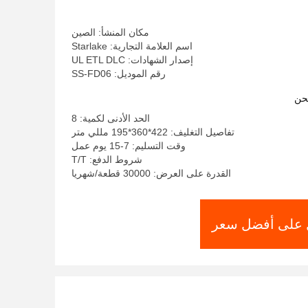
قابل للاختيار
مكان المنشأ: الصين
اسم العلامة التجارية: Starlake
إصدار الشهادات: UL ETL DLC
رقم الموديل: SS-FD06
حن
الحد الأدنى لكمية: 8
تفاصيل التغليف: 422*360*195 مللي متر
وقت التسليم: 7-15 يوم عمل
شروط الدفع: T/T
القدرة على العرض: 30000 قطعة/شهريا
على أفضل سعر