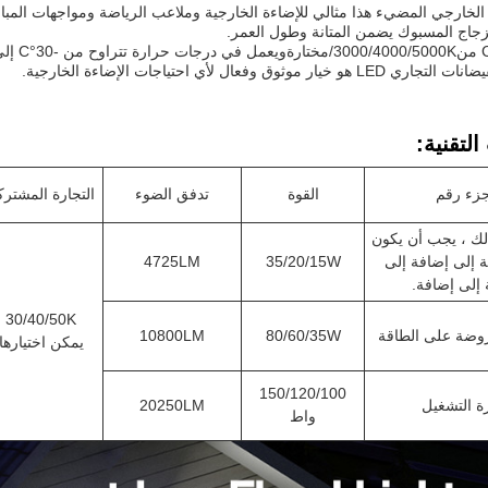
لخارجي المضيء هذا مثالي للإضاءة الخارجية وملاعب الرياضة ومواجهات المبا
لزجاج المسبوك يضمن المتانة وطول العمر.
3000/4000/5000K/مختارة
ويعمل في درجات حرارة تتراوح من -30°C إلى +50°C،
ار موثوق وفعال لأي احتياجات الإضاءة الخارجية.
لتقنية:
جزء رقم
القوة
تدفق الضوء
التجارة المشترك
لك ، يجب أن يكون
 إلى إضافة إلى
35/20/15W
4725LM
إلى إضافة.
30/40/50K
روضة على الطاقة
80/60/35W
10800LM
يمكن اختيارها
150/120/100
ة التشغيل
20250LM
واط