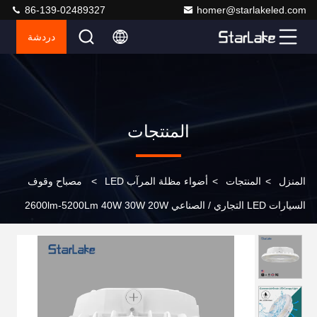
86-139-02489327
homer@starlakeled.com
دردشة
المنتجات
المنزل
>
المنتجات
>
أضواء مظلة المرآب LED
>
مصباح وقوف
السيارات LED التجاري / الصناعي 2600lm-5200Lm 40W 30W 20W