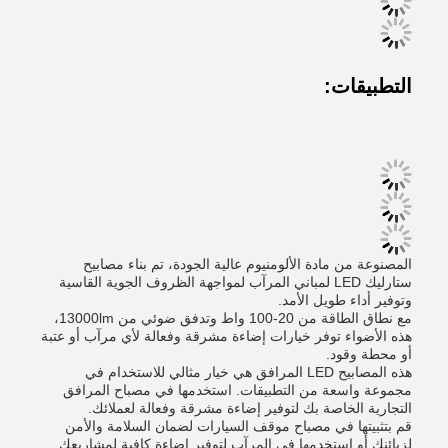
التطبيقات:
المصنوعة من مادة الألومنيوم عالية الجودة، تم بناء مصابيح
ستارليك LED لمباني المرآب لمواجهة الظروف الجوية القاسية
وتوفير أداء طويل الأمد.
مع نطاق الطاقة من 20-100 واط وتدفق ضوئي من 13000lm،
هذه الأضواء توفر خيارات إضاءة مشرقة وفعالة لأي مرآب أو عتبة
أو محطة وقود.
هذه المصابيح LED المرافق هي خيار مثالي للاستخدام في
مجموعة واسعة من التطبيقات. استخدمها في مصباح المرافق
التجارية الخاصة بك لتوفير إضاءة مشرقة وفعالة لعملائك.
قم بتثبيتها في مصباح موقف السيارات لضمان السلامة والأمن
لزبائنك أو استخدمها في المرآب لتوفير إضاءة كافية لمشاريعك