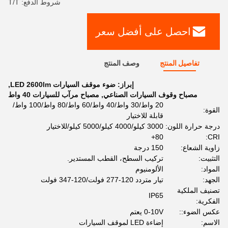
شروط الدفع: T/T
احصل على أفضل سعر
تفاصيل المنتج
وصف المنتج
إبراز:
ضوء موقف السيارات LED 2600lm
,
مصباح وقوف السيارات الصناعي
,
مصباح مرآب للسيارات 40 واط
20 واط/30 واط/40 واط/60 واط/80 واط/100 واط/
القوة:
قابلة للاختيار
درجة حرارة اللون:
3000 كيلو/4000 كيلو/5000 كيلو/للاختيار
80+
CRI:
زاوية الشعاع:
150 درجة
التثبيت:
تركيب السطح، القطب المستدير.
المواد:
الألومنيوم
الجهد:
تيار متردد 120-277 فولت/120-347 فولت
تصنيف الملكية
IP65
الفكرية:
عكس الضوء::
0-10V يعتم
الاسم:
إضاءة LED لموقف السيارات