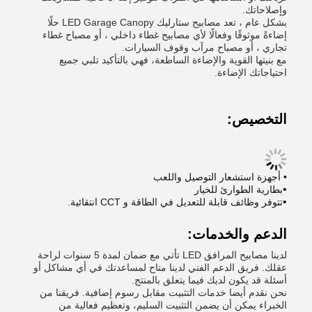
وإصلاحاتك.
بشكل عام ، تعد مصابيح ستارليك LED Garage Canopy حلًا
إضاءةً موثوقًا وفعالًا لأي مصابيح غطاء داخلي ، أو مصباح غطاء
تجاري ، أو مصباح مرآب وقوف السيارات.
مع بنيتها القوية والإضاءة الساطعة، فهي بالتأكيد تلبي جميع
احتياجاتك الإضاءة.
التخصيص:
• أجهزة استشعار التوصيل واللعب
•
بطارية الطوارئ للخيار
•
تتوفر وظائف قابلة للتعديل في الطاقة و CCT انتقائية.
الدعم والخدمات:
لدينا مصابيح المرافق LED تأتي مع ضمان لمدة 5 سنوات لراحة
عقلك. فريق الدعم الفني لدينا متاح لمساعدتك في أي مشاكل أو
أسئلة قد يكون لديك فيما يتعلق بالمنتج.
نحن نقدم أيضا خدمات التثبيت مقابل رسوم إضافية. فريقنا من
الخبراء يمكن أن يضمن التثبيت السليم، وتعظيم فعالية من