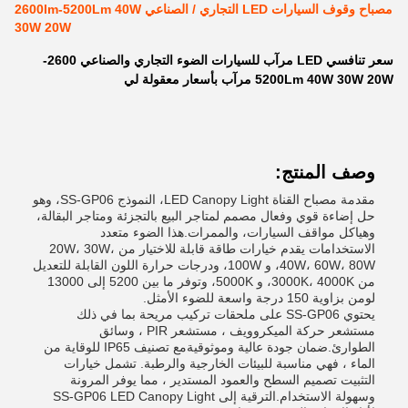
مصباح وقوف السيارات LED التجاري / الصناعي 2600lm-5200Lm 40W
30W 20W
سعر تنافسي LED مرآب للسيارات الضوء التجاري والصناعي 2600-
5200Lm 40W 30W 20W مرآب بأسعار معقولة لي
وصف المنتج:
مقدمة مصباح القناة LED Canopy Light، النموذج SS-GP06، وهو
حل إضاءة قوي وفعال مصمم لمتاجر البيع بالتجزئة ومتاجر البقالة،
وهياكل مواقف السيارات، والممرات.هذا الضوء متعدد
الاستخدامات يقدم خيارات طاقة قابلة للاختيار من 20W، 30W،
40W، 60W، 80W، و 100W، ودرجات حرارة اللون القابلة للتعديل
من 3000K، 4000K، و 5000K، وتوفر ما بين 5200 إلى 13000
لومن بزاوية 150 درجة واسعة للضوء الأمثل.
يحتوي SS-GP06 على ملحقات تركيب مريحة بما في ذلك
مستشعر حركة الميكروويف ، مستشعر PIR ، وسائق
الطوارئ.ضمان جودة عالية وموثوقيةمع تصنيف IP65 للوقاية من
الماء ، فهي مناسبة للبيئات الخارجية والرطبة. تشمل خيارات
التثبيت تصميم السطح والعمود المستدير ، مما يوفر المرونة
وسهولة الاستخدام.الترقية إلى SS-GP06 LED Canopy Light