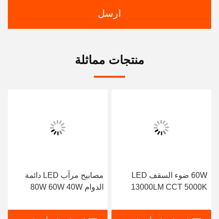
ارسل
منتجات مماثلة
60W ضوء السقف LED
مصابيح مرآب LED دائمة
13000LM CCT 5000K
الدوام 80W 60W 40W
البارد الأبيض IP65 مضاد
مصابيح مرآب وقوف
للماء مربع ضوء القبو
السيارات LED