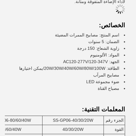
لأداء الإضاءة المتفوقة ومتانة.
الخصائص:
اسم المنتج: مصابيح الممرات المضيئة
الضمان: 5 سنوات
زاوية الشعاع: 150 درجة
المواد: الألومنيوم
الجهد: AC120-277V/120-347V
الطاقة: 20W/30W/40W/60W/80W/100W/يمكن اختيارها
مصابيح المرآب
ضوء مجموعة LED
مصباح القناة
المعلمات التقنية:
الجزء رقم
SS-GP06-40/30/20W
P06-80/60/40W
القوة
40/30/20W
80/60/40W