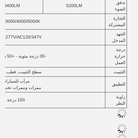
تدفق
10400LM
5200LM
الضوء
التجارة
3000/4000/5000K/مختارة
المشتركة
الجهد
20-277V/AC120/347V
المدخل
درجة
حرارة
-30 درجة مئوية - +50 درجة مئوية
العمل
التثبيت
سطح التثبيت، قطب مست
مرآب للسيارات
التطبيق
ممرات وممرات تحت ا
زاوية
150 درجة
النظر