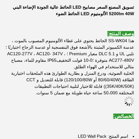
تسويق المصنع السعر مصابيح LED الحائط عالية الجودة الإضاءة البني
5200lm 40W الألومنيوم LED الحائط الضوء
وصف المنتج:
هذا SS-WK04 الحائط يحتوي على غطاء الألومنيوم المصبوب بالموت ،
عدسة الكمبيوتر المثبتة بالأشعة فوق البنفسجية أو عدسة الزجاج اختياريًا ؛
تلبي UL و DLC 5.1 معيار Premium ؛ AC120-277V ، AC120- 347V ،
AC277-480V متوفرة ؛0-10 فولت التخفيفIP65 مقاوم للماء، مصباح
مثالي للاستخدام في الهواء الطلق.
الخلية الضوئية، ودرع المنزل و بطارية الطوارئ هذه الملحقات اختيارية
الطاقة (80/60/40W أو 120/100/80W) قابلة للتعديل و CCT
((35K/40K/50K) قابلة للاختيار لتلبية احتياجات التطبيقات
المختلفة.50،000 ساعة حياة طويلة مع ضمان 5 سنوات.
الخصائص:
اسم المنتج: LED Wall Pack