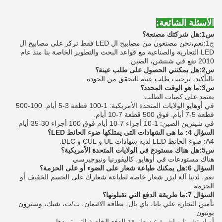
الأسئلة الشائعة:
س1:هل شركتك مصنعة؟
ج1:نعم،نحن مصنعون من مصابيح ال LED فقط نركز على مصابيح ال
LED التجارية والصناعية مع قواعد البحث والتطوير الخاصة بنا منذ عام
2010 تقع في شنتشن، الصين.
س2:هل يمكنني الحصول على طلب عينة؟
بالتأكيد، ترحيب طلب عينة للتحقق من الجودة.
س3:ما هو الوقت المحدد؟
يعتمد على كميات الطلب:
في أوهايو الولايات المتحدة الأمريكية: 1-100 قطعة 3-5 أيام. 100-500
قطعة 5-7 أيام. فوق 500 قطعة 7-10 أيام.
في شينزين الصين: 1-10 أجزاء 7-10 أيام فوق 100 أجزاء 30-35 أيام
السؤال 4: ما هي الشهادات التي يمتلكها ضوء الحائط LED؟
A4: ضوء الحائط LED لديه شهادات UL و CUL و DLC.
س5:هل هناك مستودع في الولايات المتحدة الأمريكية؟
هناك مستودعات في أوهايو، كاليفورنيا ونيوجيرسي
السؤال 6:
هل يمكنك طباعة شعار على الضوء أو على الحزمة؟
نعم، لدينا آلة ليزر شعار خاصة لطباعة شعارك على الجسم الخفيف أو
الحزمة.
السؤال 7:
ما طريقة الدفع التي تقبلونها؟
تأمين التجارة علي بابا، باي بال، بطاقة الائتمان، ت/ت، شيك، وسترون
يونيون
أو استشرنا مباشرة عن طريقة الدفع الخاصة التي تريدها.