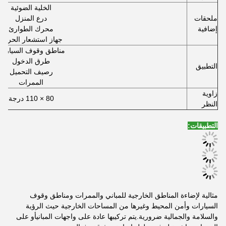
الخلية الضوئية
ملحقات
درع المنزل
إضافية
محرك الطوارئ
جهاز استشعار الحركة
مناطق وقوف السيارات
طرق الدخول
التطبيق
رصيف التحميل
الممرات
زاوية
80 × 110 درجة
النظر
التطبيقات:
مثالية لإضاءة المناطق الخارجية للمباني والممرات ومناطق وقوف
السيارات وأمن المحيط وغيرها من المساحات الخارجية حيث الرؤية
والسلامة والجمالية ضرورية.يتم تركيبها عادة على واجهات المبانيأو على