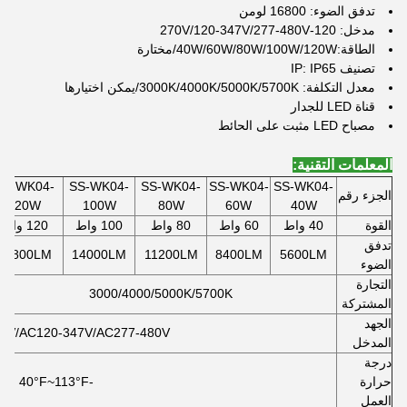
تدفق الضوء: 16800 لومن
مدخل: 120-270V/120-347V/277-480V
الطاقة:40W/60W/80W/100W/120W/مختارة
تصنيف IP: IP65
معدل التكلفة: 3000K/4000K/5000K/5700K/يمكن اختيارها
قناة LED للجدار
مصباح LED مثبت على الحائط
المعلمات التقنية:
SS-WK04-
SS-WK04-
SS-WK04-
SS-WK04-
SS-WK04-
الجزء رقم
120W
100W
80W
60W
40W
القوة
40 واط
60 واط
80 واط
100 واط
120 واط
تدفق
16800LM
14000LM
11200LM
8400LM
5600LM
الضوء
التجارة
3000/4000/5000K/5700K
المشتركة
الجهد
7V/AC120-347V/AC277-480V
المدخل
درجة
حرارة
-40°F~113
°F
العمل