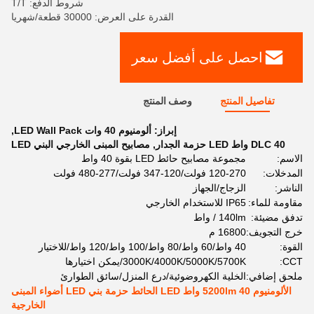
شروط الدفع: T/T
القدرة على العرض: 30000 قطعة/شهريا
احصل على أفضل سعر
تفاصيل المنتج
وصف المنتج
إبراز:
ألومنيوم 40 وات LED Wall Pack
,
DLC 40 واط LED حزمة الجدار
,
مصابيح المبنى الخارجي البني LED
الاسم:
مجموعة مصابيح حائط LED بقوة 40 واط
المدخلات:
120-270 فولت/120-347 فولت/277-480 فولت
الناشر:
الزجاج/الجهاز
مقاومة للماء:
IP65 للاستخدام الخارجي
تدفق مضيئة:
140lm / واط
خرج التجويف:
16800 م
القوة:
40 واط/60 واط/80 واط/100 واط/120 واط/للاختيار
CCT:
3000K/4000K/5000K/5700K/يمكن اختيارها
ملحق إضافي:
الخلية الكهروضوئية/درع المنزل/سائق الطوارئ
الألومنيوم 5200lm 40 واط LED الحائط حزمة بني LED أضواء المبنى
الخارجية