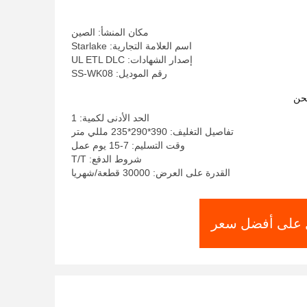
مكان المنشأ: الصين
اسم العلامة التجارية: Starlake
إصدار الشهادات: UL ETL DLC
رقم الموديل: SS-WK08
حن
الحد الأدنى لكمية: 1
تفاصيل التغليف: 390*290*235 مللي متر
وقت التسليم: 7-15 يوم عمل
شروط الدفع: T/T
القدرة على العرض: 30000 قطعة/شهريا
على أفضل سعر