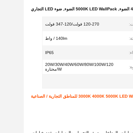
ء
,
5000K LED WallPack الضوء
,
ضوء LED التجاري
ت:
120-270 فولت/120-347 فولت
ة:
140lm / واط
ء:
IP65
20W/30W/40W/60W/80W/100W/120
ة:
W/مختارة
3000K 4000K 500 للمناطق التجارية / الصناعية
ل مواقف السيارات، المداخل، رصيف التحميل، والمسارات.يقدم خيارات