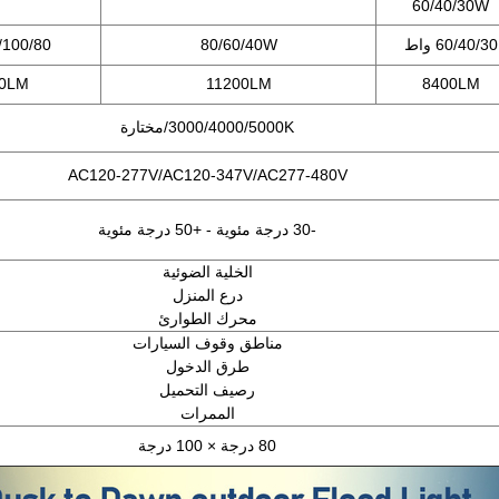
60/40/30W
60/40/30 واط
80/60/40W
20/100/80
0LM
11200LM
8400LM
3000/4000/5000K/مختارة
AC120-277V/AC120-347V/AC277-480V
-30 درجة مئوية - +50 درجة مئوية
الخلية الضوئية
درع المنزل
محرك الطوارئ
مناطق وقوف السيارات
طرق الدخول
رصيف التحميل
الممرات
80 درجة × 100 درجة