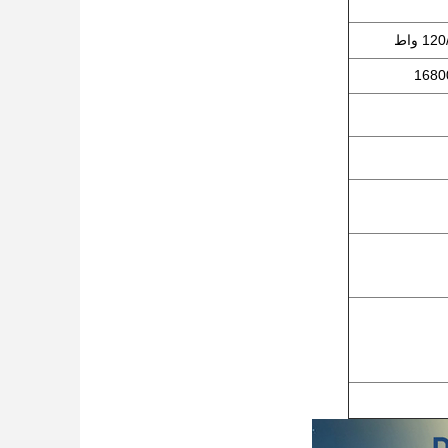
1 واط
1680