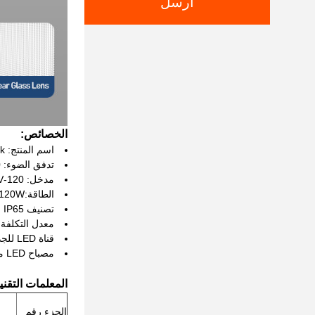
ارسل
الخصائص:
اسم المنتج: LED Wall Pack
تدفق الضوء: 16800 لومن
مدخل: 120-270V/120-347V/277-480V
الطاقة:20W/30W/40W/60W/80W/100W/120W/مختارة
تصنيف IP: IP65
معدل التكلفة: 3000K/4000K/5000K/5700K/يمكن اختي
قناة LED للجدار
مصباح LED مثبت على الحائط
المعلمات التقني
الجزء رقم