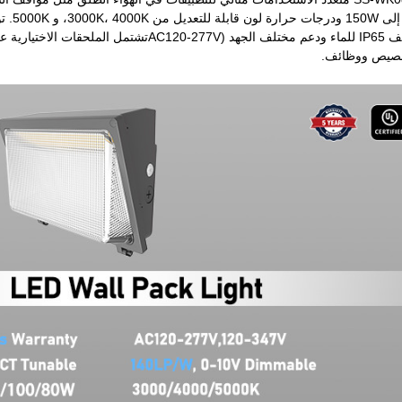
واسعة،لديها تصنيف IP65 للماء ودعم مختلف الجهد 
خصيص ووظائف.