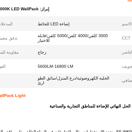
إبراز:
4000K LED WallPack الضو
الاسم:
إضاءة LED للحائط
المدخلا
3000 كلفن/4000 كلفن/5000 كلفن/قابلة
CCT:
تدفق مضيئ
للاختيار
لناشر:
زجاج
مقاومة للما
جويف:
5600LM-16800 LM
القو
الخلية الكهروضوئية/درع المنزل/سائق الطو
ضافي:
ارئ
0K LED WallPack Light
مضوء ستارليك SS-WK08 متعدد الاستخدامات مثالي للتطبيقات في الهواء الطلق مث