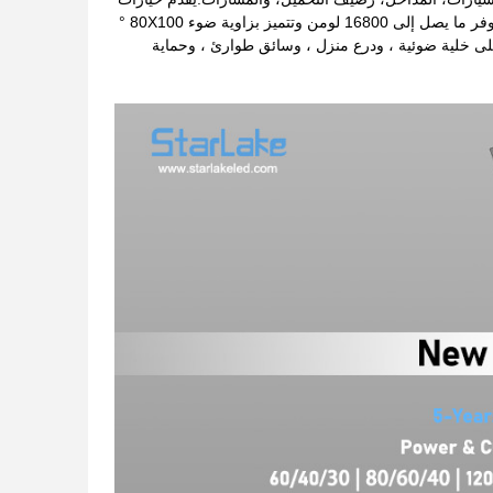
الطاقة من 30W إلى 150W ودرجات حرارة لون قابلة للتعديل من 3000K، 4000K، و 5000K. توفر ما يصل إلى 16800 لومن وتتميز بزاوية ضوء 80X100 °
(AC120-277Vتشتمل الملحقات الاختيارية على خلية ضوئية ، ودرع منزل ، وسائق طوارئ ، وحماية