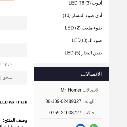
أنبوب LED T8
(3)
أدى ضوء المسار
(10)
ضوء ملعب LED
(2)
ضوء الـ LED
(3)
ا
ضيق البخار LED
(5)
خرج الت
الاتصالات
ملحق إ
الاتصالات:
Mr. Homer
الهاتف:
86-139-02489327
LED Wall Pack الحل النهائي للإضاءة للمناطق التجارية والصناعية
فاكس:
86-0755-21008727
وصف المنتج: