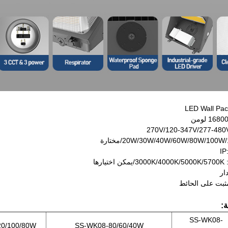
ارها
ة:
SS-WK08-
0/100/80W
SS-WK08-80/60/40W