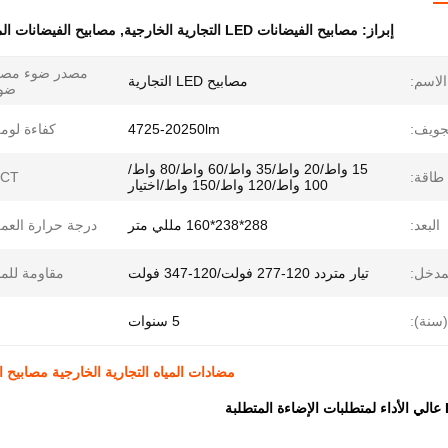
إبراز:
مصابيح الفيضانات LED التجارية الخارجية
,
مصابيح الفيضانات الم
مصدر ضوء مصد
الاسم:
مصابيح LED التجارية
ضوء
جويف:
4725-20250lm
كفاءة لوم
15 واط/20 واط/35 واط/60 واط/80 واط/
طاقة:
CT:
100 واط/120 واط/150 واط/اختيار
البعد:
288*238*160 مللي متر
درجة حرارة العم
لمدخل:
تيار متردد 120-277 فولت/120-347 فولت
مقاومة للما
سنة):
5 سنوات
مضادات المياه التجارية الخارجية مصابيح الفيضانات LED الخارجية 80W 100W