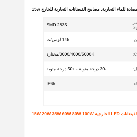
ضادة للماء التجارية
,
مصابيح الفيضانات التجارية للخارج 15w
ر
SMD 2835
:
ن:
145 لومن/ث
C
3000/4000/5000K/مختارة
ل:
-30 درجة مئوية - +50 درجة مئوية
ء:
IP65
15W 20W 35W 60W 