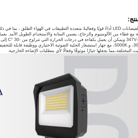
تج:
يوفر مصباح الفيضانات LED أداءً قويًا وفعاليةً متعددة التطبيقات في الهواء الطل
3000K، 4000K، و 5000K، مع جهاز استشعار الخلية الضوئية الاختياري ووظيفة قاب
يت المختلفة،مما يجعلها خيارًا موثوقًا وفعالًا لأي متطلبات الإضاءة الخارجية.