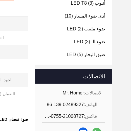
أنبوب LED T8
(3)
أدى ضوء المسار
(10)
ضوء ملعب LED
(2)
الت
ضوء الـ LED
(3)
ضيق البخار LED
(5)
الاتصالات
الجهد ا
الاتصالات:
Mr. Homer
الضمان ((
الهاتف:
86-139-02489327
فاكس:
86-0755-21008727
ضوء فيضان LED عالي الأداء لمتطلبات الإضاءة المتطلبة