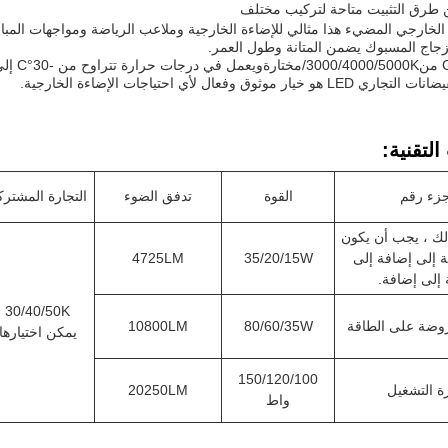
لخارجي المضيء هذا مثالي للإضاءة الخارجية وملاعب الرياضة ومواجهات المبا
لزجاج المسبوك يضمن المتانة وطول العمر.
3000/4000/5000K/مختارة
ويعمل في درجات حرارة تتراوح من -30°C إلى +50°C،
ار موثوق وفعال لأي احتياجات الإضاءة الخارجية.
لتقنية:
جزء رقم
القوة
تدفق الضوء
التجارة المشترك
لك ، يجب أن يكون
 إلى إضافة إلى
35/20/15W
4725LM
إلى إضافة.
30/40/50K
روضة على الطاقة
80/60/35W
10800LM
يمكن اختيارها
150/120/100
ة التشغيل
20250LM
واط