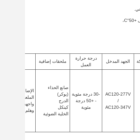
ني.
درجة حرارة
ة
الجهد المدخل
ملحقات إضافية
التطبيق
العمل
صانع الحذاء
الإضاءة الخارجية
AC120-277V
-30 درجة مئوية
(يوكر)
الملعب الرياضي
/
- +50 درجة
الدرج
واجهة المبنى
AC120-347V
مئوية
كينكل
وهلم جرا
الخلية الضوئية