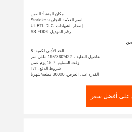
مكان المنشأ: الصين
اسم العلامة التجارية: Starlake
إصدار الشهادات: UL ETL DLC
رقم الموديل: SS-FD06
حن
الحد الأدنى لكمية: 8
تفاصيل التغليف: 422*360*195 مللي متر
وقت التسليم: 7-15 يوم عمل
شروط الدفع: T/T
القدرة على العرض: 30000 قطعة/شهريا
على أفضل سعر