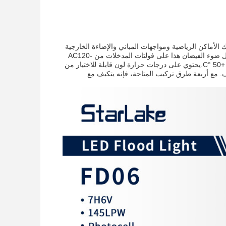
ق ، بما في ذلك الأماكن الرياضية ومواجهات المباني والإضاءة الخارجية
العامة.مصممة مع غطاء من الألومنيوم والزجاج، يضمن المتانة والاستخدام الطويل الأمد. يعمل ضوء الفيضان هذا على فولتات المدخلات من AC120-
277V أو 120-347V ويمكن أن يعمل بكفاءة في درجات الحرارة التي تتراوح من -30 °C إلى +50 °C.يحتوي على درجات حرارة لون قابلة للاختيار من
لة للتخفيف. مع أربعة طرق تركيب المتاحة، فإنه يتكيف مع