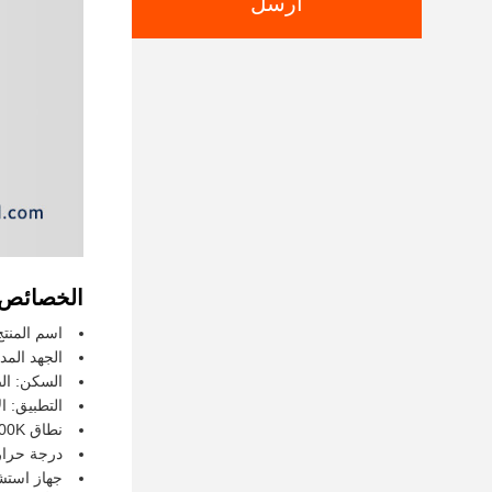
ارسل
الخصائص:
اسم المنتج
الجهد المدخل: /120-347V
السكن: ال
التطبيق: ا
نطاق Cct: 3000/4000/5000K/مختارة
درجة حرارة العمل: -30 در
جهاز استشع