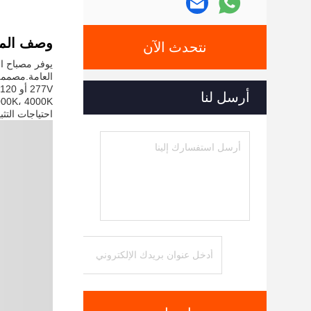
وصف المن
نتحدث الآن
أرسل لنا
احتياجات التثب