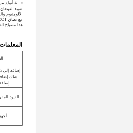
4 أنواع من طرق التثبيت متاحة لتركيب مختلف
ضوء الفيضان ا
الألومنيوم وا
مع نطاق CCT من
هذا مصباح الفيضانات التجاري LED هو خي
المعلمات ا
ال
إضافة إلى ذ
هناك إضافة
إضافة 
القيود المف
أجهز