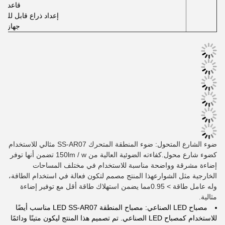
قاعدة ا
إعداد ذراع قابل للتع
جهاز ال
ضوء الشارع المتحول: ضوء المنطقة المتحرك SS-AR07 مثالي للاستخدام
كضوء شارع محول.كفاءته الضوئية العالية من 150lm / w تضمن أنها توفر
إضاءة مشرقة وواضحة مناسبة للاستخدام في مختلف المساحات
الخارجية مثل الشوارعهذا المنتج مصمم لتكون فعالة في استخدام الطاقة،
وله عامل طاقة > 0.95مما يضمن استهلاك طاقة أقل مع توفير إضاءة
مثالية.
مصباح LED الصناعي: مصباح المنطقة LED SS-AR07 مناسب أيضًا
للاستخدام كمصباح LED الصناعي. تم تصميم هذا المنتج ليكون متينًا ودائمًا