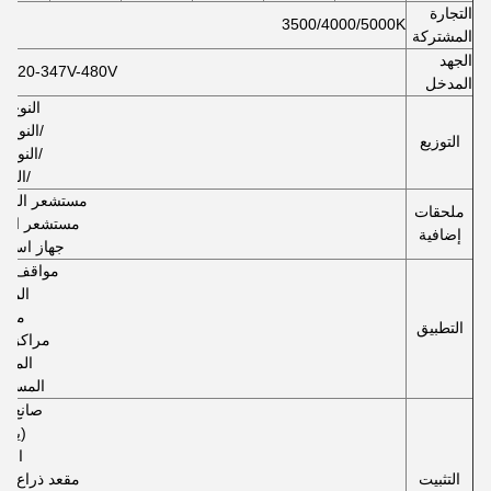
التجارة
3500/4000/5000K
المشتركة
الجهد
C120-347V-480V
المدخل
النوع ال
/النوع ا
التوزيع
/النوع ا
/النوع 
مستشعر الموج
ملحقات
مستشعر الخلا
إضافية
جهاز استشعار
مواقف ال
المصا
ملع
التطبيق
مراكز ال
الممر
المستو
صانع ال
(يوك
الدر
التثبيت
مقعد ذراع قا