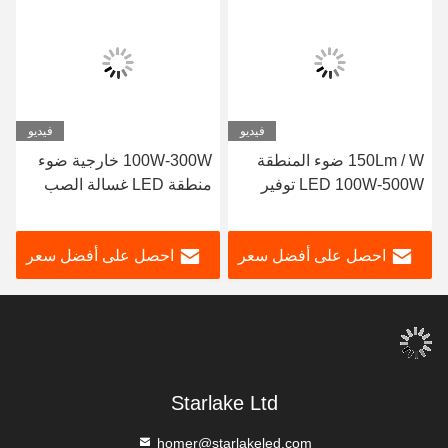
فيديو
فيديو
150Lm / W ضوء المنطقة
100W-300W خارجية ضوء
LED 100W-500W توفير
منطقة LED غسالة الصب
الطاقة مع جهاز استشعار
الصب للشوارع / الطريق
الحركة
السريع
احصل على أفضل سعر
احصل على أفضل سعر
Starlake Ltd
homer@starlakeled.com