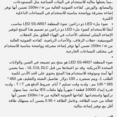
،مما يجعلها مثالية للاستخدام في البيئات الصناعية مثل المستودعات،
والمصانع، والورش. كفاءته الضوئية العالية من 150lm / w تضمن أنها توفر
إضاءة مشرقة وواضحة مناسبة للاستخدام في المساحات الداخلية
الكبيرة.
ضوء ملء LED ذو ذراعين: ضوء المنطقة LED SS-AR07 مناسب
أيضًا للاستخدام كضوء ملء LED ذو ذراعين.تم تصميم هذا المنتج لتوفير
الإضاءة المثلى لمختلف الأحداث في الهواء الطلق مثل الحفلات
الموسيقية، حفلات الزفاف، والأحداث الرياضية. كفاءته الضوئية العالية
من 150lm / w تضمن أنها توفر إضاءة مشرقة وواضحة مناسبة للاستخدام
في مختلف المساحات الخارجية.
ضوء المنطقة LED SS-AR07 هو منتج يتم تصنيعه في الصين والولايات
المتحدة الأمريكية. وقد تم اعتمادها من قبل UL CUL DLC ، مما يضمن
أنها آمنة وموثوقة للاستخدام.هذا المنتج يحتوي على الحد الأدنى لكمية
الطلب 1، ويتم تسعيره بـ 100 دولار. تفاصيل التعبئة والتغليف هي 460 *
365 * 145 مم ، ولديه وقت تسليم 7 أيام. شروط الدفع هي T / T ، ولديه
قدرة إمداد 10000 قطعة / شهرياً.ولها ملفات IES متاحة، مما يسهل
تركيبها واستخدامها. كفاءتها الضوئية العالية من 150lm / w تضمن أنها
فعالة من حيث الطاقة، وعامل الطاقة > 0.95 يضمن أنه يستهلك طاقة
أقل مع توفير إضاءة مثالية.