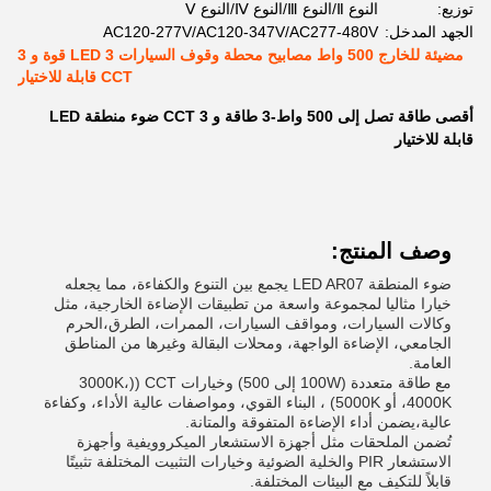
توزيع:
النوع Ⅱ/النوع Ⅲ/النوع Ⅳ/النوع Ⅴ
الجهد المدخل:
AC120-277V/AC120-347V/AC277-480V
مضيئة للخارج 500 واط مصابيح محطة وقوف السيارات LED 3 قوة و 3
CCT قابلة للاختيار
أقصى طاقة تصل إلى 500 واط-3 طاقة و 3 CCT ضوء منطقة LED
قابلة للاختيار
وصف المنتج:
ضوء المنطقة LED AR07 يجمع بين التنوع والكفاءة، مما يجعله
خيارا مثاليا لمجموعة واسعة من تطبيقات الإضاءة الخارجية، مثل
وكالات السيارات، ومواقف السيارات، الممرات، الطرق،الحرم
الجامعي، الإضاءة الواجهة، ومحلات البقالة وغيرها من المناطق
العامة.
مع طاقة متعددة (100W إلى 500) وخيارات CCT ((3000K،
4000K، أو 5000K) ، البناء القوي، ومواصفات عالية الأداء، وكفاءة
عالية،يضمن أداء الإضاءة المتفوقة والمتانة.
تُضمن الملحقات مثل أجهزة الاستشعار الميكروويفية وأجهزة
الاستشعار PIR والخلية الضوئية وخيارات التثبيت المختلفة تثبيتًا
قابلاً للتكيف مع البيئات المختلفة.