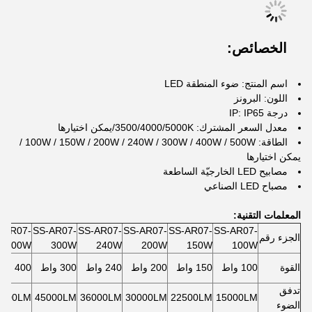
الخصائص:
اسم المنتج: ضوء المنطقة LED
اللون: البرونز
درجة IP: IP65
معدل السعر المشترك: 3500/4000/5000K/يمكن اختيارها
الطاقة: 100W / 150W / 200W / 240W / 300W / 400W / 500W /
يمكن اختيارها
مصابيح LED الخارجيّة الساطعة
مصباح LED الصناعي
المعلمات التقنية:
-AR07-
SS-AR07-
SS-AR07-
SS-AR07-
SS-AR07-
SS-AR07-
الجزء رقم
400W
300W
240W
200W
150W
100W
القوة
100 واط
150 واط
200 واط
240 واط
300 واط
400 واط
تدفق
0000LM
45000LM
36000LM
30000LM
22500LM
15000LM
الضوء