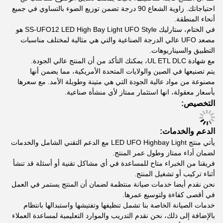
احتياجاتك. زاوية الشعاع 90 درجة تضمن توزيع الضوء بالتساوي في جميع
أنحاء المنطقة.
في الختام، ستارليك SS-UFO12 LED High Bay Light UFO Style هو
مصعد UFO عالي الدرجة الصناعية والتي هي مثالية لمختلف مناسبات
التطبيق والسيناريوهات.
مع شهادة UL ETL DLC، يمكنك التأكد من أن المنتج عالي الجودة.
يتم تصنيعها في الصين والولايات المتحدة الأمريكية، مما يضمن أنها
مصنوعة من مواد عالية الجودة التي هي متينة وطويلة الأمد. مع سعرها
بأسعار معقولة، انها استثمار ممتاز لأي منشأة صناعية.
التخصيص:
الدعم والخدمات:
يأتي منتج LED UFO Highbay Light مع الدعم التقني الشامل والخدمات
لضمان أداء ممتاز وطول عمر المنتج.
فريقنا من الخبراء متاح للمساعدة في أي مشاكل تقنية أو أسئلة قد تنشأ
أثناء تركيب أو تشغيل المنتج.
نحن نقدم أيضا خدمات صيانة منتظمة لضمان أن المنتج يستمر في العمل
في أقصى كفاءة ولتوسيع عمرها.
خدمات الصيانة الخاصة بنا تشمل تنظيفها وتفتيشها واستبدالها بانتظام
بالإضافة إلى ذلك، نحن نقدم التدريب والموارد التعليمية لمساعدة العملاء