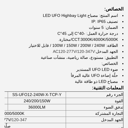
الخصائص:
اسم المنتج: مصباح LED UFO Highbay Light
تصنيف IP: IP65
الضمان: 5 سنوات
درجة حرارة العمل: -40°C إلى 45°C
CCT:3000K/4000K/5000K/مختارة.
الطاقة: 100W / 150W / 200W / 240W / قابل للاختيار
الجهد المدخل:
AC120-277V/120-347V
التطبيق: مستودع، صالة رياضية، منشآت صناعية
الخصائص:
ضوء UFO LED المستدير
حلّة إضاءة UFO عالية المرفأ
مصباح LED ذو طاقة عالية
المعلمات التقنية:
الجزء رقم
SS-UFO12-240W-X-TCP-Y
القوة
240/200/150W
تدفق الضوء
36000LM
التجارة المشتركة
3000/4000/5000K/م
الجهد المدخل
120-347 فولت
-277V/
صلّة ال