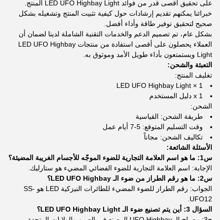
على تحقيق أقصى قدر من فوائد LED UFO Highbay Light المنتج.
خبرائنا يمكنهم تقديم إرشادات حول كيفية تثبيت المنتج وتشغيله بشكل
صحيح لتحقيق توفير طاقة وأداء أفضل.
بشكل عام، تم تصميم الدعم والخدمات التقنية الشاملة لدينا لضمان أن
العملاء يحصلون على أقصى استفادة من منتجات LED UFO Highbay
Light ويستمتعون بأداء طويل الأمد وموثوق به.
التعبئة والشحن:
تغليف المنتج:
1 × LED UFO Highbay Light
1 x دليل المستخدم
الشحن:
طريقة الشحن: القياسية
وقت التسليم المتوقع: 5-7 أيام عمل
تكاليف الشحن: مجاناً
الأسئلة الشائعة:
س1: ما هو اسم العلامة التجارية للضوء الموجّه للأجسام الغريبة المضيئة؟
الإجابة: اسم العلامة التجارية للضوء الفضائي المضيء هو ستارليك.
س2: ما هو رقم الطراز من ضوء الـ LED UFO Highbay؟
الجواب: رقم الطراز للضوء المضيء للطائرات النيزكية LED هو SS-
UFO12.
السؤال 3: أين يتم تصنيع ضوء الـ LED UFO Highbay Light؟
ج3: مصباح الـ UFO Highbay المصنع في الصين والولايات المتحدة