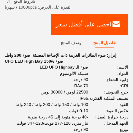
شروط الدفع: T/T
القدرة على العرض: 10000pcs / شهريا
احصل على أفضل سعر
تفاصيل المنتج
وصف المنتج
إبراز:
ضوء الطائرات الغريبة ذات الإضاءة المضيئة
,
ضوء 200 واط
,
ضوء UFO LED High Bay 150w
الاسم:
ضوء الـ LED UFO Highbay
المواد:
سبيكة الألومنيوم
زاوية الشعاع:
90 درجة
RA> 70
CRI:
خرج التجويف:
22500 لومن / 36000 لومن
تصنيف الملكية الفكرية:
IP65
القوة:
100 واط / 150 واط / 200 واط / 240 واط
عكس الضوء:
0-10 فولت
درجة حرارة العمل:
-40 درجة مئوية إلى 45 درجة مئوية
الجهد المدخل:
تيار متردد 120-277 فولت/120-347 فولت
توزيع:
90 درجة