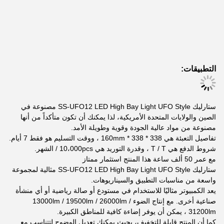
التطبيقات:
ستارليك SS-UFO12 LED High Bay Light UFO Style مصنوعة في
الصين والولايات المتحدة الأمريكية، لذا يمكنك أن تكون متأكداً من أنها
مصنوعة من مواد عالية الجودة وقوية وطويلة الأمد.
تفاصيل التعبئة هي 338 * 338 * 160mm ، ووقت التسليم هو فقط 7 أيام.
شروط الدفع هي T / T ، وقدرة التوريد هي 10،000pcs / الشهر.
مع عمر 50 ألف ساعة هذا المنتج استثمار ممتاز
ستارليك SS-UFO12 LED High Bay Light UFO Style مثالية لمجموعة
واسعة من مناسبات التطبيق والسيناريوهات.
يعد الكمبيوتر مثاليًا للاستخدام في مستودع أو صالة رياضية أو أي منشأة
صناعية أخرى. مع إنتاج الضوء 13000lm / 19500lm / 26000lm /
31200lm ، يمكن أن يوفر إضاءة كافية للمناطق الكبيرة.
كما أن المنتج قابلة للتخفيف، بحيث يمكنك تعديل الوضوح لتتناسب مع