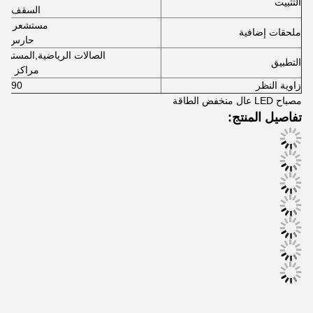
التثبيت
السقف مع 
مستشعر الم
ملحقات إضافية
حارس ال
الصالات الرياضية
,
المستودع
التطبيق
مراكز الم
زاوية النظر
90 درجة
مصباح LED عال منخفض الطاقة
تفاصيل المنتج: