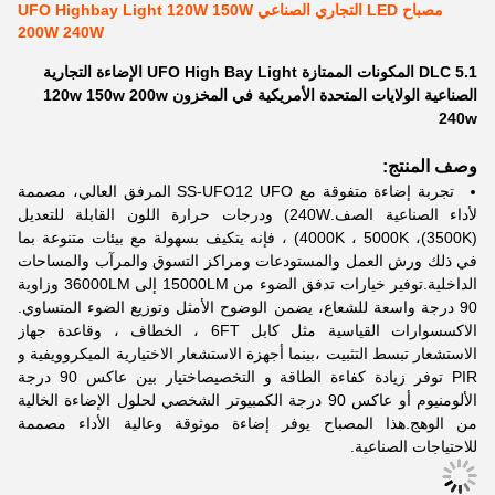
مصباح LED التجاري الصناعي UFO Highbay Light 120W 150W
200W 240W
DLC 5.1 المكونات الممتازة UFO High Bay Light الإضاءة التجارية
الصناعية الولايات المتحدة الأمريكية في المخزون 120w 150w 200w
240w
وصف المنتج:
تجربة إضاءة متفوقة مع SS-UFO12 UFO المرفق العالي، مصممة
لأداء الصناعية الصف.240W) ودرجات حرارة اللون القابلة للتعديل
(3500K)، 4000K ، 5000K) ، فإنه يتكيف بسهولة مع بيئات متنوعة بما
في ذلك ورش العمل والمستودعات ومراكز التسوق والمرآب والمساحات
الداخلية.توفير خيارات تدفق الضوء من 15000LM إلى 36000LM وزاوية
90 درجة واسعة للشعاع، يضمن الوضوح الأمثل وتوزيع الضوء المتساوي.
الاكسسوارات القياسية مثل كابل 6FT ، الخطاف ، وقاعدة جهاز
الاستشعار تبسط التثبيت ،بينما أجهزة الاستشعار الاختيارية الميكروويفية و
PIR توفر زيادة كفاءة الطاقة و التخصيصاختيار بين عاكس 90 درجة
الألومنيوم أو عاكس 90 درجة الكمبيوتر الشخصي لحلول الإضاءة الخالية
من الوهج.هذا المصباح يوفر إضاءة موثوقة وعالية الأداء مصممة
للاحتياجات الصناعية.