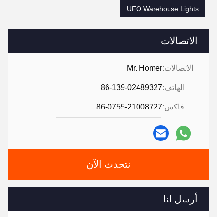
UFO Warehouse Lights
الاتصالات
الاتصالات:
Mr. Homer
الهاتف:
86-139-02489327
فاكس:
86-0755-21008727
نتحدث الآن
أرسل لنا