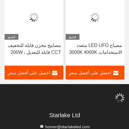
فيديو
فيديو
مصباح LED UFO متعدد
مصابيح مخزن قابلة للتخفيف
الاستخدامات 3000K 4000K
CCT قابلة للتعديل ، 200W
5000K للصالات الرياضية /
مصابيح LED عالية الخليج مع
المستودعات / المرآب
جهاز استشعار الحركة
احصل على أفضل سعر
احصل على أفضل سعر
Starlake Ltd
homer@starlakeled.com