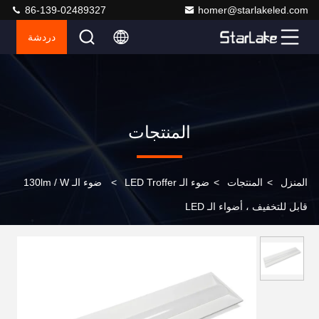
86-139-02489327
homer@starlakeled.com
دردشة
المنتجات
المنزل
>
المنتجات
>
ضوء الـ LED Troffer
>
ضوء الـ 130lm / W
قابل للتخفيف ، أضواء الـ LED