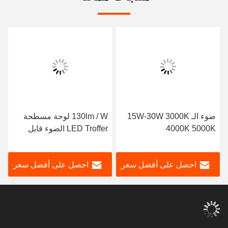
ضوء الـ 15W-30W 3000K
130lm / W لوحة مسطحة
4000K 5000K
LED Troffer الضوء قابل
للتخفيف 4550lm 50000h
عمر
احصل على أفضل سعر
احصل على أفضل سعر