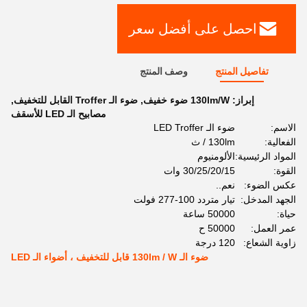
احصل على أفضل سعر
تفاصيل المنتج
وصف المنتج
إبراز:
130lm/W ضوء خفيف
,
ضوء الـ Troffer القابل للتخفيف
,
مصابيح الـ LED للأسقف
الاسم:
ضوء الـ LED Troffer
الفعالية:
130lm / ث
المواد الرئيسية:
الألومنيوم
القوة:
30/25/20/15 وات
عكس الضوء:
نعم..
الجهد المدخل:
تيار متردد 100-277 فولت
حياة:
50000 ساعة
عمر العمل:
50000 ح
زاوية الشعاع:
120 درجة
ضوء الـ 130lm / W قابل للتخفيف ، أضواء الـ LED