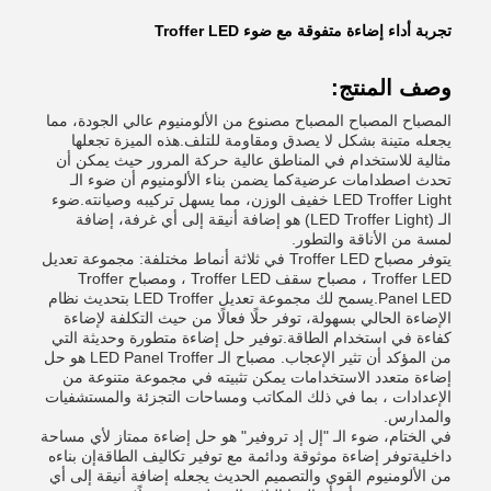
تجربة أداء إضاءة متفوقة مع ضوء Troffer LED
وصف المنتج:
المصباح المصباح المصباح مصنوع من الألومنيوم عالي الجودة، مما
يجعله متينة بشكل لا يصدق ومقاومة للتلف.هذه الميزة تجعلها
مثالية للاستخدام في المناطق عالية حركة المرور حيث يمكن أن
تحدث اصطدامات عرضيةكما يضمن بناء الألومنيوم أن ضوء الـ
LED Troffer Light خفيف الوزن، مما يسهل تركيبه وصيانته.ضوء
الـ (LED Troffer Light) هو إضافة أنيقة إلى أي غرفة، إضافة
لمسة من الأناقة والتطور.
يتوفر مصباح Troffer LED في ثلاثة أنماط مختلفة: مجموعة تعديل
Troffer LED ، مصباح سقف Troffer LED ، ومصباح Troffer
Panel LED.يسمح لك مجموعة تعديل LED Troffer بتحديث نظام
الإضاءة الحالي بسهولة، توفر حلًا فعالًا من حيث التكلفة لإضاءة
كفاءة في استخدام الطاقة.توفير حل إضاءة متطورة وحديثة التي
من المؤكد أن تثير الإعجاب. مصباح الـ LED Panel Troffer هو حل
إضاءة متعدد الاستخدامات يمكن تثبيته في مجموعة متنوعة من
الإعدادات ، بما في ذلك المكاتب ومساحات التجزئة والمستشفيات
والمدارس.
في الختام، ضوء الـ "إل إد تروفير" هو حل إضاءة ممتاز لأي مساحة
داخليةتوفر إضاءة موثوقة ودائمة مع توفير تكاليف الطاقةإن بناءه
من الألومنيوم القوي والتصميم الحديث يجعله إضافة أنيقة إلى أي