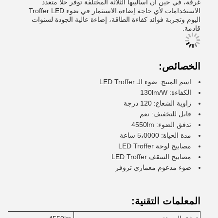
غرفة، في حين أن أساليبها الثلاثة المختلفة توفر حلًا متعدد
الاستخدامات لأي حاجة إضاءة.الاستثمار في ضوء Troffer LED
اليوم وتجربة فوائد كفاءة الطاقة، إضاءة عالية الجودة لسنوات
قادمة.
الخصائص:
اسم المنتج: ضوء الـ LED Troffer
الكفاءة: 130lm/W
زاوية الشعاع: 120 درجة
قابل للتخفيف: نعم
تدفق الضوء: 4550lm
مدة الحياة: 5،0000 ساعة
مصابيح لوحة LED Troffer
مصابيح السقف LED Troffer
ضوء مدعوم معماري تروفر
المعلمات التقنية: