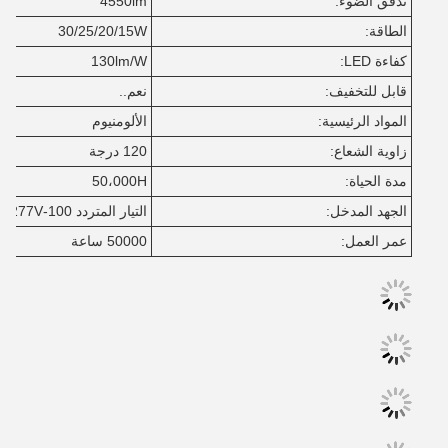
تدفق الضوء:
4550lm
الطاقة:
30/25/20/15W
كفاءة LED:
130lm/W
قابل للتخفيف:
نعم..
المواد الرئيسية:
الألومنيوم
زاوية الشعاع:
120 درجة
مدة الحياة:
50،000H
الجهد المدخل:
التيار المتردد 100-277V
عمر العمل:
50000 ساعة